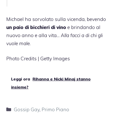
Michael ha sorvolato sulla vicenda, bevendo
un paio di bicchieri di vino
e brindando al
nuovo anno e alla vita… A
lla facci a di chi gli
vuole male
.
Photo Credits | Getty Images
Leggi ora
Rihanna e Nicki Minaj stanno
insieme?
Categorie
Gossip Gay
,
Primo Piano