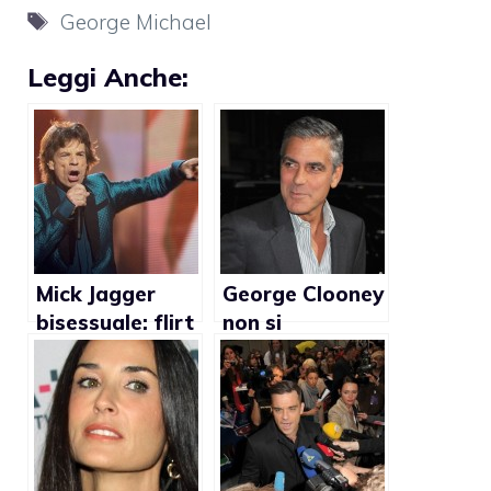
Tag
George Michael
Leggi Anche:
Mick Jagger
George Clooney
bisessuale: flirt
non si
con David
preoccupa se la
Bowie?
gente crede che
sia gay