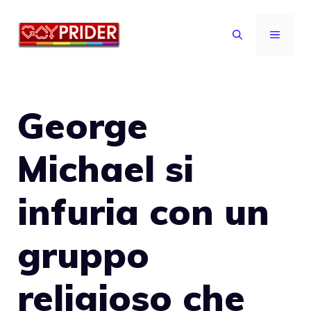
Vai
al
MENU
contenuto
George
Michael si
infuria con un
gruppo
religioso che