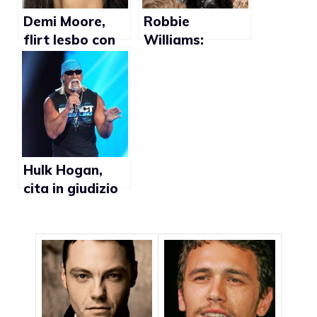
Demi Moore,
Robbie
flirt lesbo con
Williams:
Brandi Glanville
“Sesso gay con
Brad Pitt”
Hulk Hogan,
cita in giudizio
ex moglie per
diffamazione:
”Dice che ho
avuto una
relazione gay”