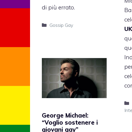
Mi
di più errato.
Ba
cel
Categorie
Gossip Gay
UK
qu
qu
In
pe
ce
co
Int
George Michael:
“Voglio sostenere i
giovani gay”