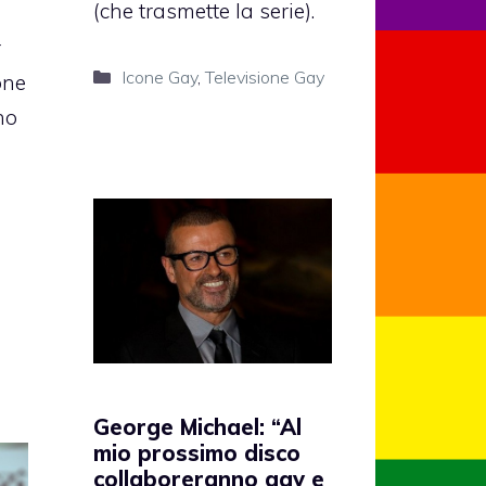
(che trasmette la serie).
r
Categorie
Icone Gay
,
Televisione Gay
one
no
i
George Michael: “Al
mio prossimo disco
collaboreranno gay e