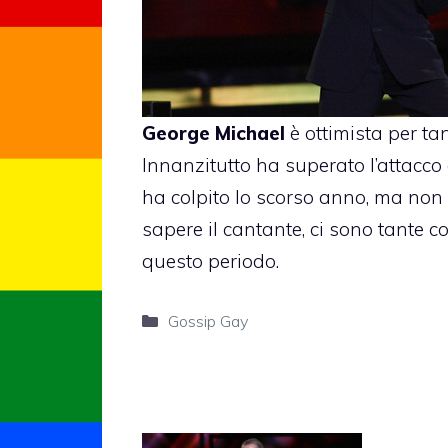
George Michael
è ottimista per tan
Innanzitutto ha superato l’attacco
ha colpito lo scorso anno, ma non s
sapere il cantante, ci sono tante c
questo periodo.
Categorie
Gossip Gay