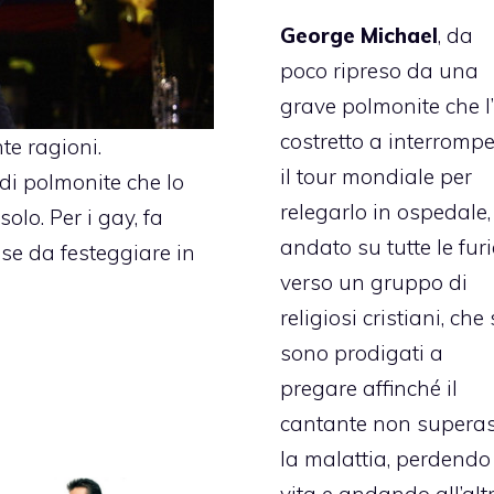
George Michael
, da
poco ripreso da una
grave polmonite che l
costretto a interromp
te ragioni.
il tour mondiale per
 di polmonite che lo
relegarlo in ospedale,
olo. Per i gay, fa
andato su tutte le furi
ose da festeggiare in
verso un gruppo di
religiosi cristiani, che 
sono prodigati a
pregare affinché il
cantante non supera
la malattia, perdendo
vita e andando all’alt