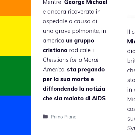
Mentre
George Michael
è ancora ricoverato in
ospedale a causa di
una grave polmonite, in
Il
america
un gruppo
Mi
cristiano
radicale, i
di
Christians for a Moral
br
America
,
sta pregando
ch
per la sua morte e
st
diffondendo la notizia
in 
che sia malato di AIDS
.
Mic
cos
Categorie
Primo Piano
su
Sy