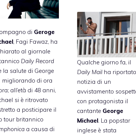
 compagno di
Geroge
chael
, Fagi Fawaz, ha
chiarato al giornale
itannico
Daily Record
Qualche giorno fa, il
e la salute di George
Daily Mail
ha riportato
a migliorando di ora
notizia di un
ora; all’età di 48 anni,
avvistamento sospett
hael si è ritrovato
con protagonista il
tretto a posticipare il
cantante
George
o tour britannico
Michael
. La popstar
mphonica
a causa di
inglese è stata