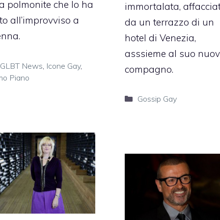
a polmonite che lo ha
immortalata, affaccia
to all’improvviso a
da un terrazzo di un
enna.
hotel di Venezia,
asssieme al suo nuo
Categorie
GLBT News
,
Icone Gay
,
compagno.
mo Piano
Categorie
Gossip Gay