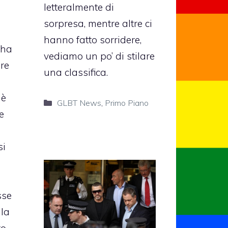
letteralmente di
sorpresa, mentre altre ci
hanno fatto sorridere,
’ha
vediamo un po’ di stilare
ere
una classifica.
 è
Categorie
GLBT News
,
Primo Piano
e
si
sse
 la
ro