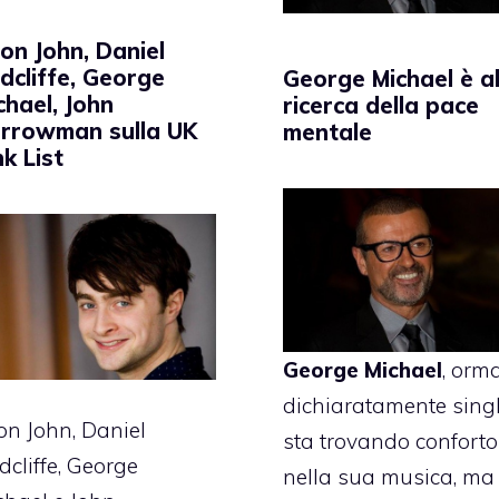
ton John, Daniel
dcliffe, George
George Michael è al
chael, John
ricerca della pace
rrowman sulla UK
mentale
nk List
George Michael
, orm
dichiaratamente singl
ton John, Daniel
sta trovando conforto
dcliffe, George
nella sua musica, ma 