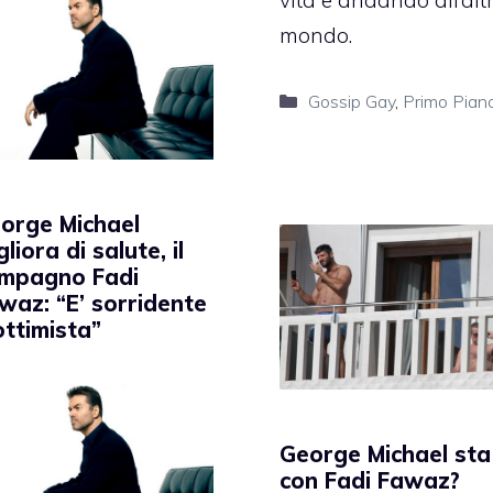
mondo.
Categorie
Gossip Gay
,
Primo Pian
orge Michael
gliora di salute, il
mpagno Fadi
waz: “E’ sorridente
ottimista”
George Michael sta
con Fadi Fawaz?