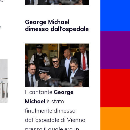
George Michael
o
dimesso dall’ospedale
Il cantante
George
Michael
è stato
finalmente dimesso
dall’ospedale di Vienna
presso il quale era in