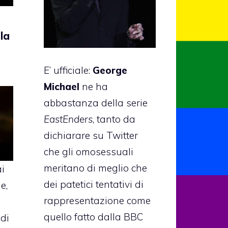
la
E’ ufficiale:
George
Michael
ne ha
abbastanza della serie
EastEnders
, tanto da
dichiarare su Twitter
che gli omosessuali
meritano di meglio che
ai
dei patetici tentativi di
e,
rappresentazione come
quello fatto dalla BBC
di