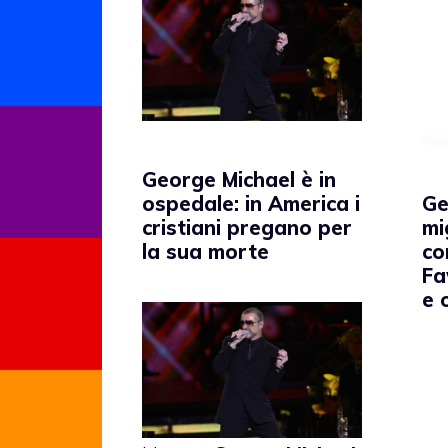
George Michael è in
Ge
ospedale: in America i
mi
cristiani pregano per
co
la sua morte
Fa
e 