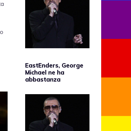
ta
vo
EastEnders, George
Michael ne ha
abbastanza