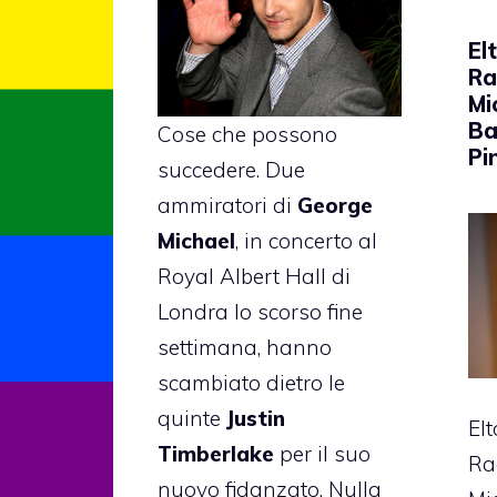
El
Ra
Mi
Ba
Cose che possono
Pi
succedere. Due
ammiratori di
George
Michael
, in concerto al
Royal Albert Hall di
Londra lo scorso fine
settimana, hanno
scambiato dietro le
quinte
Justin
El
Timberlake
per il suo
Ra
nuovo fidanzato. Nulla