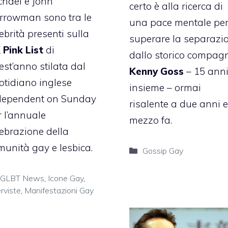
chael e John
certo è alla ricerca di
rrowman sono tra le
una pace mentale pe
ebrità presenti sulla
superare la separazi
 Pink List
di
dallo storico compag
est’anno stilata dal
Kenny Goss
– 15 ann
otidiano inglese
insieme – ormai
dependent on Sunday
risalente a due anni e
r l’annuale
mezzo fa.
lebrazione della
munità gay e lesbica.
Categorie
Gossip Gay
Categorie
GLBT News
,
Icone Gay
,
erviste
,
Manifestazioni Gay