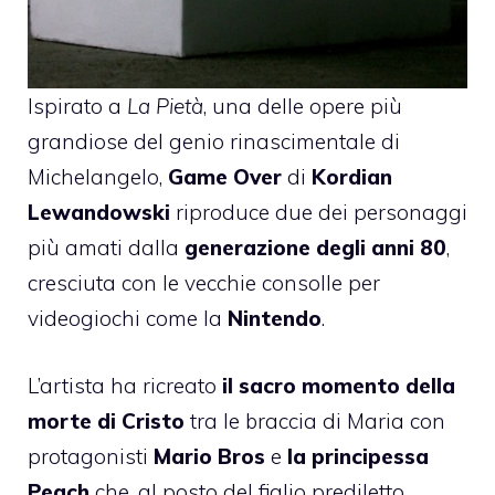
Ispirato a
La Pietà
, una delle opere più
grandiose del genio rinascimentale di
Michelangelo,
Game Over
di
Kordian
Lewandowski
riproduce due dei personaggi
più amati dalla
generazione degli anni 80
,
cresciuta con le vecchie consolle per
videogiochi come la
Nintendo
.
L’artista ha ricreato
il sacro momento della
morte di Cristo
tra le braccia di Maria con
protagonisti
Mario Bros
e
la principessa
Peach
che, al posto del figlio prediletto,