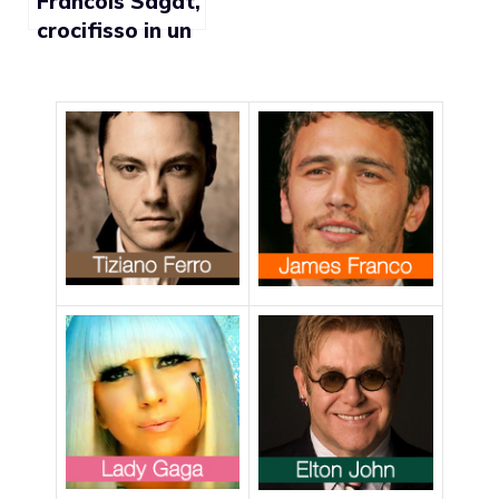
Francois Sagat,
crocifisso in un
quadro
provocatorio di
Ross Watson