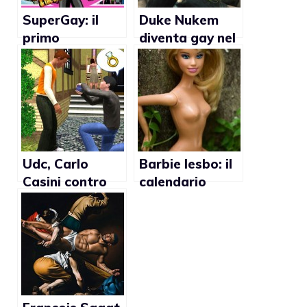
SuperGay: il
Duke Nukem
primo
diventa gay nel
videogioco con
prossimo
protagonista
videogame?
un supereroe
gay
Udc, Carlo
Barbie lesbo: il
Casini contro
calendario
The Sims 3: “E’
scandalizza la
un videogioco
Mattel
gay”