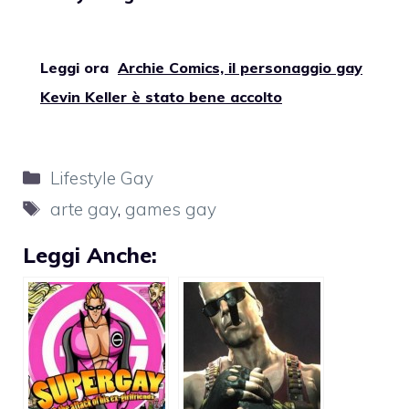
Leggi ora
Archie Comics, il personaggio gay
Kevin Keller è stato bene accolto
Categorie
Lifestyle Gay
Tag
arte gay
,
games gay
Leggi Anche: