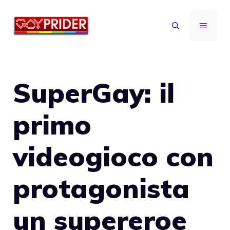
Vai
al
MENU
contenuto
SuperGay: il
primo
videogioco con
protagonista
un supereroe