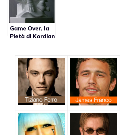
Game Over, la
Pietà di Kordian
Lewandowski
con Mario Bros
e la Principessa
Peach