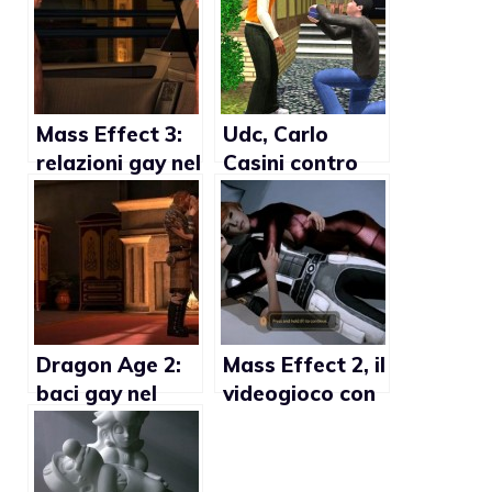
Mass Effect 3:
Udc, Carlo
relazioni gay nel
Casini contro
prossimo
The Sims 3: “E’
capitolo del
un videogioco
videogame
gay”
Dragon Age 2:
Mass Effect 2, il
baci gay nel
videogioco con
videogioco
eroi gay
della Bioware