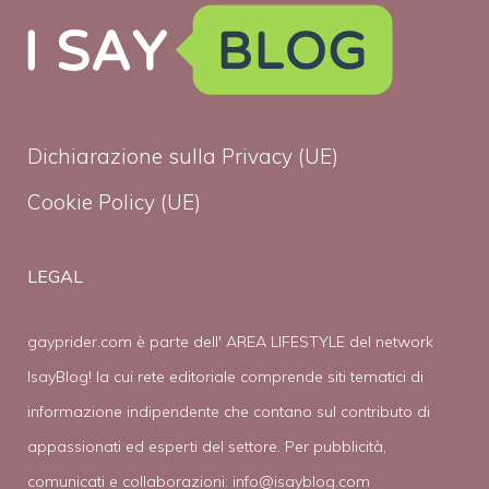
Dichiarazione sulla Privacy (UE)
Cookie Policy (UE)
LEGAL
gayprider.com è parte dell' AREA LIFESTYLE del network
IsayBlog! la cui rete editoriale comprende siti tematici di
informazione indipendente che contano sul contributo di
appassionati ed esperti del settore. Per pubblicità,
comunicati e collaborazioni:
info@isayblog.com