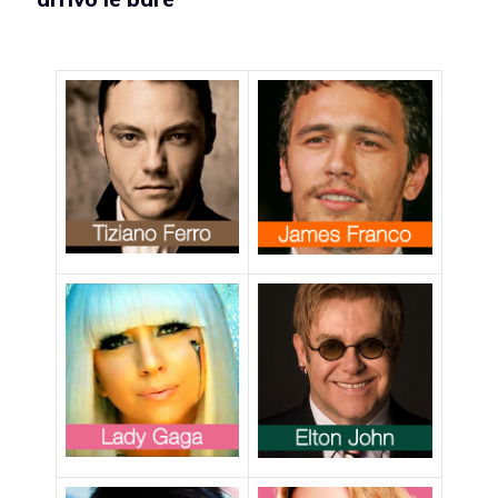
per gay