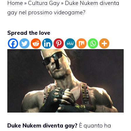
Home
»
Cultura Gay
»
Duke Nukem diventa
gay nel prossimo videogame?
Spread the love
Duke Nukem diventa gay?
È quanto ha