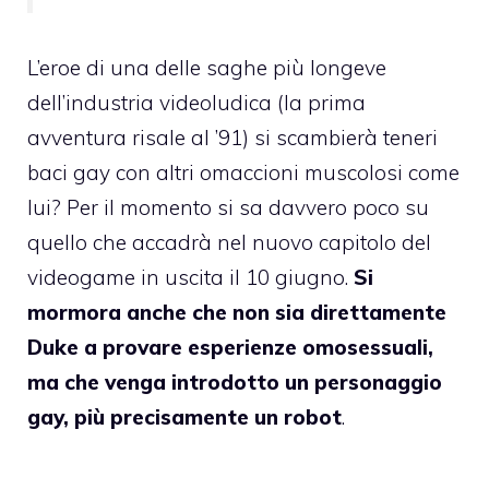
L’eroe di una delle saghe più longeve
dell’industria videoludica (la prima
avventura risale al ’91) si scambierà teneri
baci gay con altri omaccioni muscolosi come
lui? Per il momento si sa davvero poco su
quello che accadrà nel nuovo capitolo del
videogame in uscita il 10 giugno.
Si
mormora anche che non sia direttamente
Duke a provare esperienze omosessuali,
ma che venga introdotto un personaggio
gay, più precisamente un robot
.