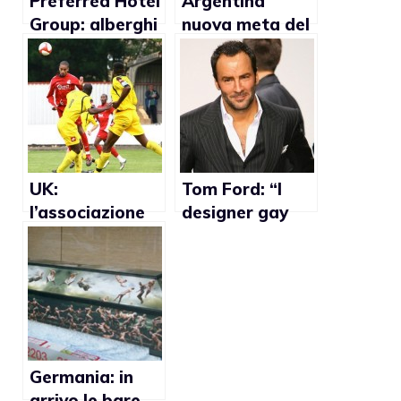
Preferred Hotel
Argentina
Group: alberghi
nuova meta del
a misura di gay
turismo gay?
UK:
Tom Ford: “I
l’associazione
designer gay
calciatori firma
sono i migliori”
uno statuto sui
diritti gay
Germania: in
arrivo le bare