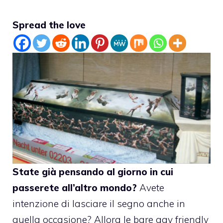
Spread the love
State già pensando al giorno in cui
passerete all’altro mondo?
Avete
intenzione di lasciare il segno anche in
quella occasione? Allora le bare gay friendly