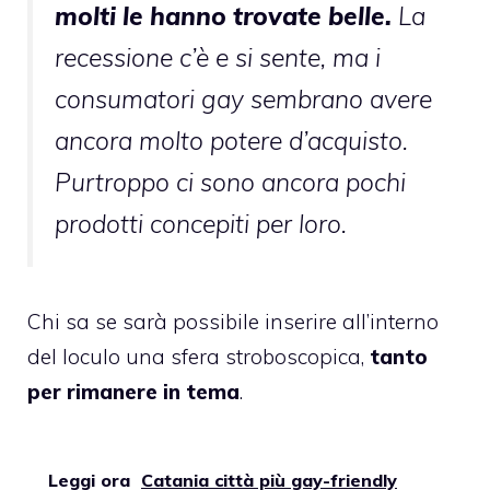
molti le hanno trovate belle.
La
recessione c’è e si sente, ma i
consumatori gay sembrano avere
ancora molto potere d’acquisto.
Purtroppo ci sono ancora pochi
prodotti concepiti per loro.
Chi sa se sarà possibile inserire all’interno
del loculo una sfera stroboscopica,
tanto
per rimanere in tema
.
Leggi ora
Catania città più gay-friendly