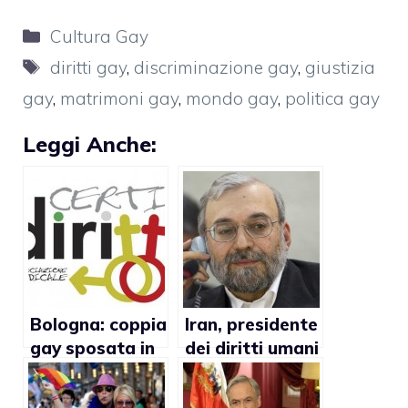
Categorie
Cultura Gay
Tag
diritti gay
,
discriminazione gay
,
giustizia
gay
,
matrimoni gay
,
mondo gay
,
politica gay
Leggi Anche:
Bologna: coppia
Iran, presidente
gay sposata in
dei diritti umani
Spagna vuole
condanna il
essere
matrimonio