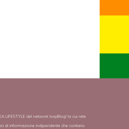
EA LIFESTYLE del network IsayBlog! la cui rete
tici di informazione indipendente che contano