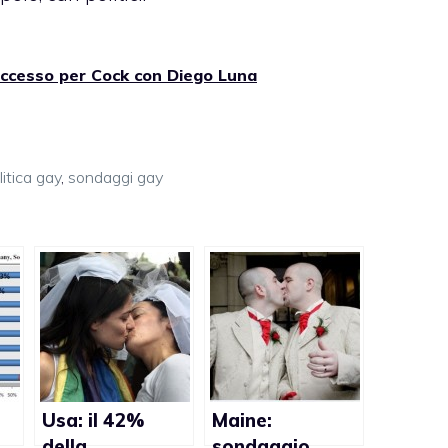
uccesso per Cock con Diego Luna
litica gay
,
sondaggi gay
Usa: il 42%
Maine:
della
sondaggio