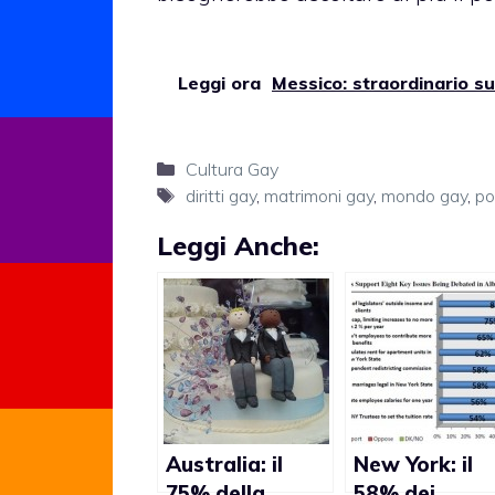
Leggi ora
Messico: straordinario s
Categorie
Cultura Gay
Tag
diritti gay
,
matrimoni gay
,
mondo gay
,
po
Leggi Anche:
Australia: il
New York: il
75% della
58% dei