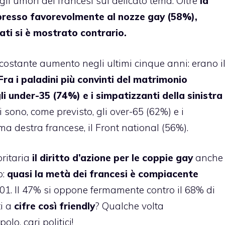
gli umori dei francesi sul delicato tema. Oltre
la
espresso favorevolmente al nozze gay (58%),
ati si è mostrato contrario.
 costante aumento negli ultimi cinque anni: erano i
Fra i paladini più convinti del matrimonio
i under-35 (74%) e i simpatizzanti della sinistra
 sono, come previsto, gli over-65 (62%) e i
ema destra francese, il Front national (56%).
oritaria
il diritto d’azione per le coppie gay
anche
o:
quasi la metà dei francesi è compiacente
001. Il 47% si oppone fermamente contro il 68% di
ti a
cifre così friendly
? Qualche volta
lo, cari politici!