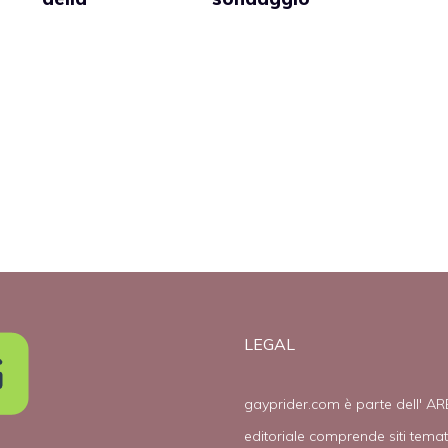
popolazione
rivela che la
vive in Stati che
popolazione è
ay
riconoscono le
favorevole ai
unioni gay
matrimoni gay
LEGAL
gayprider.com è parte dell' AR
editoriale comprende siti tema