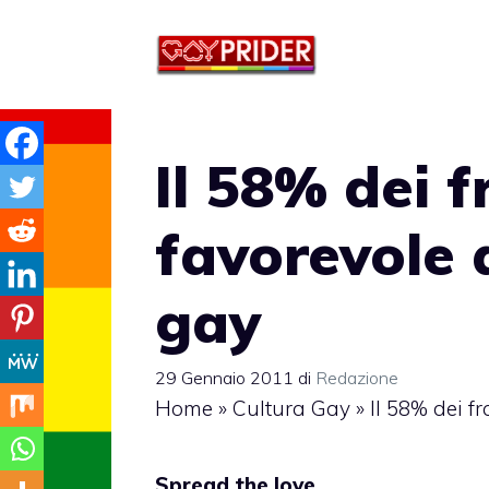
Vai
al
contenuto
Il 58% dei f
favorevole 
gay
29 Gennaio 2011
di
Redazione
Home
»
Cultura Gay
»
Il 58% dei f
Spread the love