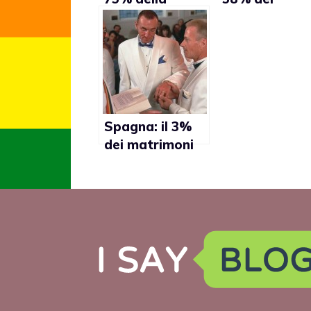
popolazione
cittadini
favorevole al
favorevole al
matrimonio gay
matrimonio g
Spagna: il 3%
dei matrimoni
gay nelle Isole
Baleari