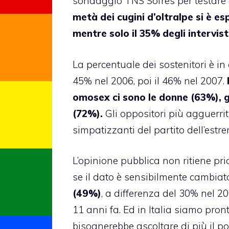
sondaggio TNS Sofres
per testare 
metà dei cugini d’oltralpe si è 
mentre solo il 35% degli intervist
La percentuale dei sostenitori è in
45% nel 2006, poi il 46% nel 2007.
omosex ci sono le donne (63%), gl
(72%).
Gli oppositori più agguerriti
simpatizzanti del partito dell’estr
L’opinione pubblica non ritiene pri
se il dato è sensibilmente cambiat
(49%)
, a differenza del 30% nel 2
11 anni fa. Ed in Italia siamo pron
bisognerebbe ascoltare di più il popo