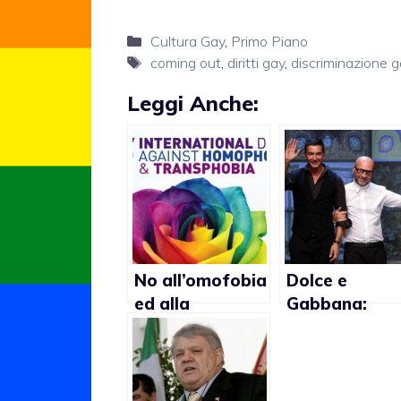
Categorie
Cultura Gay
,
Primo Piano
Tag
coming out
,
diritti gay
,
discriminazione 
Leggi Anche:
No all’omofobia
Dolce e
ed alla
Gabbana:
transfobia
offesa non so
a mondo LGB