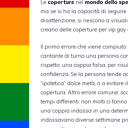
Le
coperture
nel
mondo dello spe
ma se si ha la capacità di seguire 
disattenzione, si riescono a visual
creano delle coperture per
vip gay
Il primo errore che viene compiuto è
cantante di turno una persona con l
rispetto
: una coppia falsa, per ri
confidenza. Se la persona tende a
“ipotetica” dolce metà, o a evitare 
copertura
. Altro errore comune: sca
tempi differenti: non molti ci fan
una
coppia
indossa in una determi
indossavano diverse settimane pri