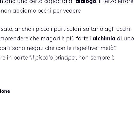
entano una certa capacità di
dialogo
. Il terzo errore
e non abbiamo occhi per vedere.
ato, anche i piccoli particolari saltano agli occhi
omprendere che magari è più forte l’
alchimia
di uno
rti sono negati che con le rispettive “metà”.
re in parte “
Il piccolo principe
“, non sempre è
nione