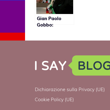
Gian Paolo
Gobbo:
“Segretario
gay?
Impossibile per
la virilità che
caratterizza il
partito”
Dichiarazione sulla Privacy (UE)
Cookie Policy (UE)