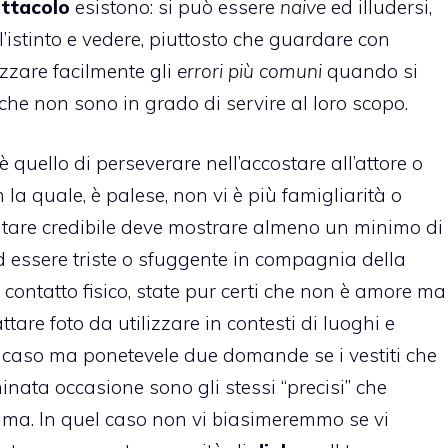
ttacolo
esistono: si può essere
naive
ed illudersi,
l’istinto e vedere, piuttosto che guardare con
izzare facilmente gli
errori più comuni
quando si
che non sono in grado di servire al loro scopo.
 quello di perseverare nell’accostare all’attore o
a quale, è palese, non vi è più famigliarità o
sultare credibile deve mostrare almeno un minimo di
d essere triste o sfuggente in compagnia della
il contatto fisico, state pur certi che non è amore ma
ttare foto da utilizzare in contesti di luoghi e
no caso ma ponetevele due domande se i vestiti che
nata occasione sono gli stessi “precisi” che
ma. In quel caso non vi biasimeremmo se vi