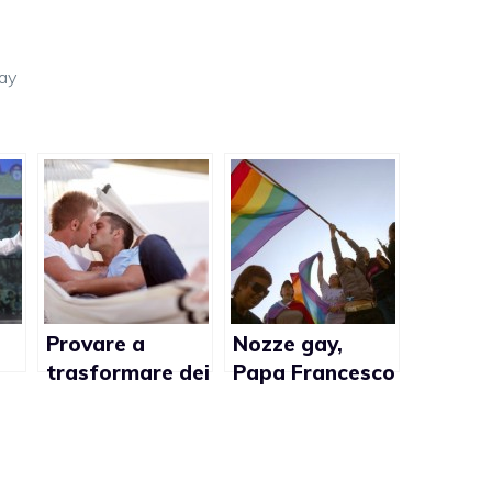
gay
Provare a
Nozze gay,
trasformare dei
Papa Francesco
lo
famigliari
e gli
TQ
omofobi in
interrogativi
supporter
LGBTQ