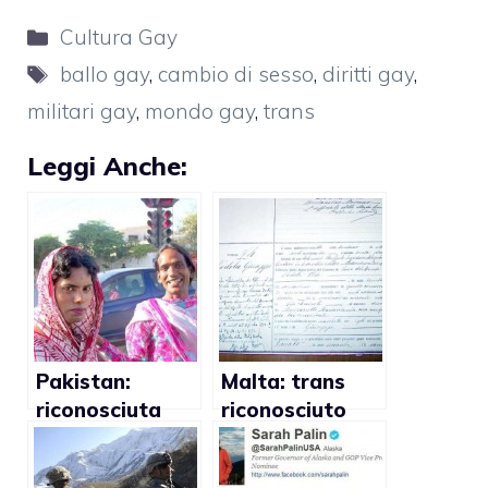
Categorie
Cultura Gay
Tag
ballo gay
,
cambio di sesso
,
diritti gay
,
militari gay
,
mondo gay
,
trans
Leggi Anche:
Pakistan:
Malta: trans
riconosciuta
riconosciuto
l’identità di
uomo anche sul
genere ai trans
certificato di