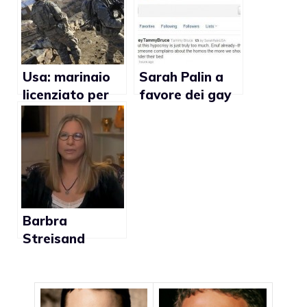
nascita
Usa: marinaio
Sarah Palin a
licenziato per
favore dei gay
aver fatto
su Twitter?
sesso con un
collega
Barbra
Streisand
contro Barack
Obama per la
mancata