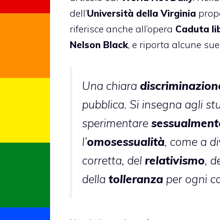
dell’
Università della Virginia
prop
riferisce anche all’opera
Caduta li
Nelson Black
, e riporta alcune su
Una chiara
discriminazio
pubblica. Si insegna agli st
sperimentare
sessualment
l’
omosessualità
, come a d
corretta, del
relativismo
, d
della
tolleranza
per ogni c