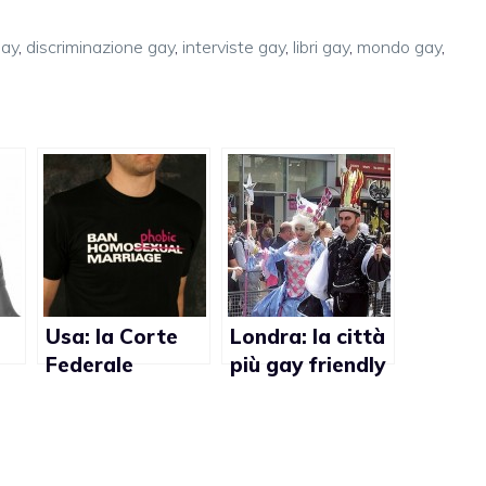
gay
,
discriminazione gay
,
interviste gay
,
libri gay
,
mondo gay
,
Usa: la Corte
Londra: la città
Federale
più gay friendly
na
permette agli
d’Europa
studenti
d’indossare
magliette anti-