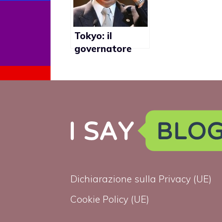
(video)
Tokyo: il
governatore
Shintaro
Ishihara
promuove la
discriminazione
verso i gay?
Dichiarazione sulla Privacy (UE)
Cookie Policy (UE)