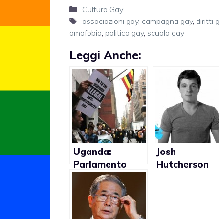
Categorie
Cultura Gay
Tag
associazioni gay
,
campagna gay
,
diritti 
omofobia
,
politica gay
,
scuola gay
Leggi Anche:
Uganda:
Josh
Parlamento
Hutcherson
rimanda voto
aderisce ad u
su legge anti-
campagna
gay
contro
l’omofobia