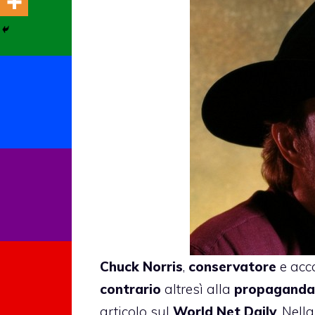
Chuck Norris
,
conservatore
e acc
contrario
altresì alla
propaganda
articolo sul
World Net Daily
. Nell