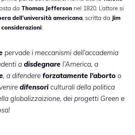
osta da
Thomas Jefferson
nel 1820. L’attore si
bera dell’università americana
, scritta da
Jim
e
considerazioni
:
ne
pervade i meccanismi dell’accademia
udenti a
disdegnare
l’America, a
e
, a difendere
f
orzatamente l’aborto
o
ivenire
difensori
culturali della politica
ella globalizzaizione, dei progetti Green e
osa!