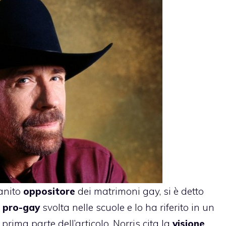
anito
oppositore
dei matrimoni gay, si è detto
 pro-gay
svolta nelle scuole e lo ha
riferito
in un
a prima parte dell’articolo, Norris cita la
visione