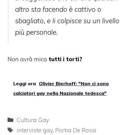
altro sta facendo è cattivo o
sbagliato, e li colpisce su un livello
più personale.
Non avrà mica
tutti i torti?
Leggi ora
Olivier Bierhoff: "Non ci sono
calciatori gay nella Nazionale tedesca"
Categorie
Cultura Gay
Tag
interviste gay
,
Portia De Rossi