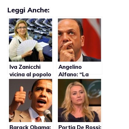
Leggi Anche:
Iva Zanicchi
Angelino
vicina al popolo
Alfano: “La
omosessuale:
famiglia?
“Le mie parole
Formata da
sono state
uomo e donna
male
che fanno figli”
interpretate”
Barack Obama:
Portia De Rossi: