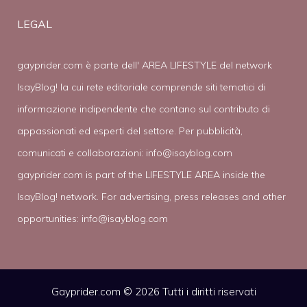
LEGAL
gayprider.com è parte dell' AREA LIFESTYLE del network
IsayBlog! la cui rete editoriale comprende siti tematici di
informazione indipendente che contano sul contributo di
appassionati ed esperti del settore. Per pubblicità,
comunicati e collaborazioni:
info@isayblog.com
gayprider.com is part of the LIFESTYLE AREA inside the
IsayBlog! network. For advertising, press releases and other
opportunities:
info@isayblog.com
Gayprider.com © 2026 Tutti i diritti riservati