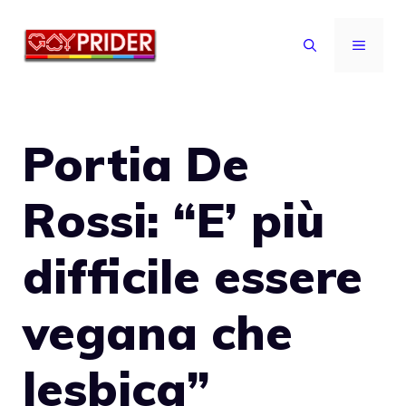
Vai
al
MENU
contenuto
Portia De
Rossi: “E’ più
difficile essere
vegana che
lesbica”