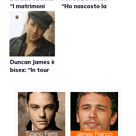
“I matrimoni
“Ho nascosto la
gay a New
mia
York? Una
omosessualità
buona cosa”
per paura di
perdere il
lavoro”
Duncan James è
bisex: “In tour
con i Blue per
incontrare altri
uomini”