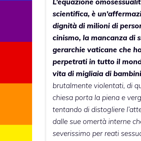
L’equazione omosessualità-
scientifica, è un’affermaz
dignità di milioni di pers
cinismo, la mancanza di sc
gerarchie vaticane che ha
perpetrati in tutto il mon
vita di migliaia di bambi
brutalmente violentati, di que
chiesa porta la piena e ver
tentando di distogliere l’att
dalle sue omertà interne che
severissimo per reati sessua