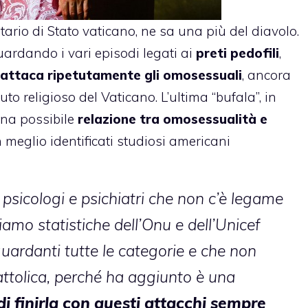
etario di Stato vaticano, ne sa una più del diavolo.
guardando i vari episodi legati ai
preti pedofili
,
attaca ripetutamente gli omosessuali
, ancora
suto religioso del Vaticano. L’ultima “bufala”, in
una possibile
relazione tra omosessualità e
n meglio identificati studiosi americani
 psicologi e psichiatri che non c’è legame
biamo statistiche dell’Onu e dell’Unicef
iguardanti tutte le categorie e che non
attolica, perché ha aggiunto è una
di finirla con questi attacchi sempre