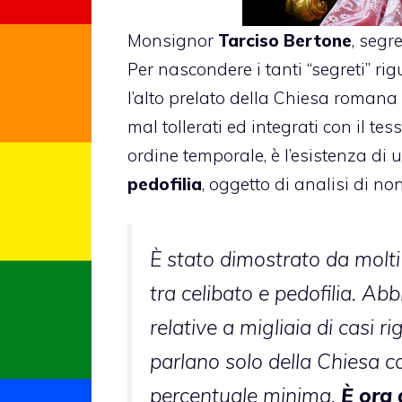
Monsignor
Tarciso Bertone
, segr
Per nascondere i tanti “segreti” ri
l’alto prelato della Chiesa romana
mal tollerati ed integrati con il tes
ordine temporale, è l’esistenza di 
pedofilia
, oggetto di analisi di no
È stato dimostrato da molti
tra celibato e pedofilia. Ab
relative a migliaia di casi r
parlano solo della Chiesa c
percentuale minima.
È ora 