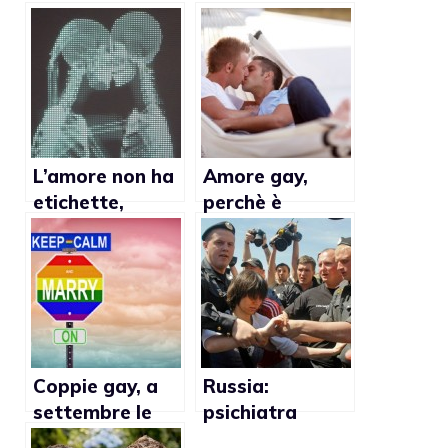
L’amore non ha
Amore gay,
etichette,
perchè è
campagna
considerato
virale (VIDEO)
diverso?
Coppie gay, a
Russia:
settembre le
psichiatra
unioni civili
denuncia