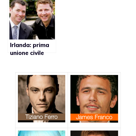
come in
l’omofobia di
Germania?
Stato e Chiesa
all’interno del
suo Paese
Irlanda: prima
unione civile
gay