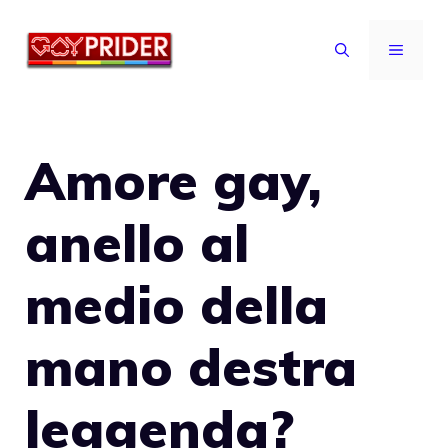
Vai
al
MENU
contenuto
Amore gay,
anello al
medio della
mano destra
leggenda?