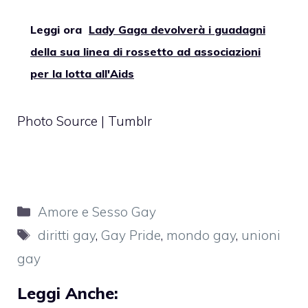
Leggi ora
Lady Gaga devolverà i guadagni
della sua linea di rossetto ad associazioni
per la lotta all'Aids
Photo Source | Tumblr
Categorie
Amore e Sesso Gay
Tag
diritti gay
,
Gay Pride
,
mondo gay
,
unioni
gay
Leggi Anche: