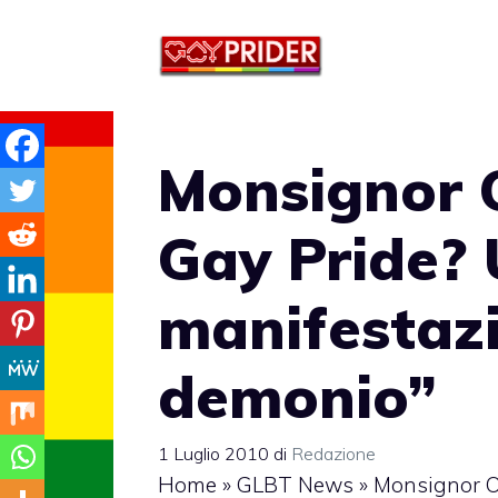
Vai
al
contenuto
Monsignor O
Gay Pride?
manifestazi
demonio”
1 Luglio 2010
di
Redazione
Home
»
GLBT News
»
Monsignor Od