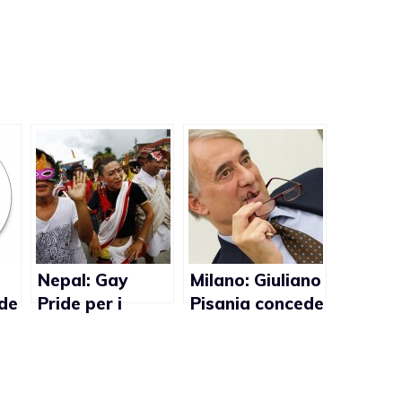
Nepal: Gay
Milano: Giuliano
ide
Pride per i
Pisania concede
diritti lgbt
il patrocinio per
d
il Gay Pride