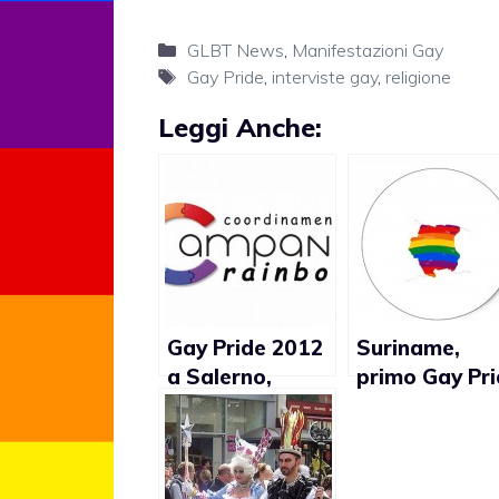
Categorie
GLBT News
,
Manifestazioni Gay
Tag
Gay Pride
,
interviste gay
,
religione
Leggi Anche:
Gay Pride 2012
Suriname,
a Salerno,
primo Gay Pr
Giovane Italia
nel piccolo
contraria
paese del Su
America