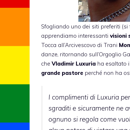
Sfogliando uno dei siti preferiti (s
apprendiamo interessanti
visioni
Tocca all’Arcivescovo di Trani
Mons
danze, ritornando sull’Orgoglio Ga
che
Vladimir Luxuria
ha esaltato i
grande pastore
perché non ha ost
I complimenti di Luxuria p
sgraditi e sicuramente ne av
ognuno si regola come vuo