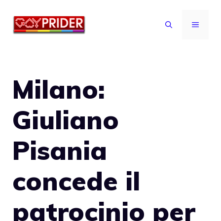
Vai
al
MENU
contenuto
Milano:
Giuliano
Pisania
concede il
patrocinio per