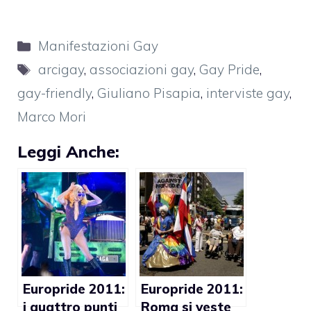
Categorie
Manifestazioni Gay
Tag
arcigay
,
associazioni gay
,
Gay Pride
,
gay-friendly
,
Giuliano Pisapia
,
interviste gay
,
Marco Mori
Leggi Anche:
Europride 2011:
Europride 2011:
i quattro punti
Roma si veste