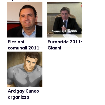
per spiegare a
con i colori
Lady Gaga
dell’arcobaleno
come vivono i
gay in Italia
Elezioni
Europride 2011:
comunali 2011:
Gianni
la comunità gay
Alemanno invita
festeggia per la
tutti alla
vittoria di
manifestazione
Pisapia e De
(video)
Magistris
Arcigay Cuneo
organizza
incontro sulla