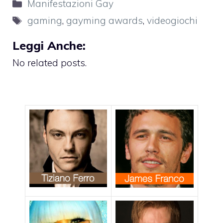
Categorie
Manifestazioni Gay
Tag
gaming
,
gayming awards
,
videogiochi
Leggi Anche:
No related posts.