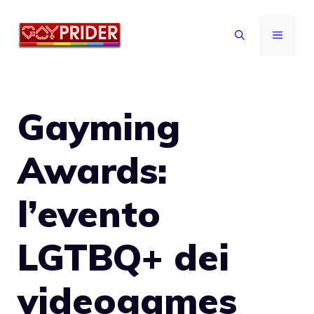
Vai
al
MENU
contenuto
Gayming
Awards:
l’evento
LGTBQ+ dei
videogames