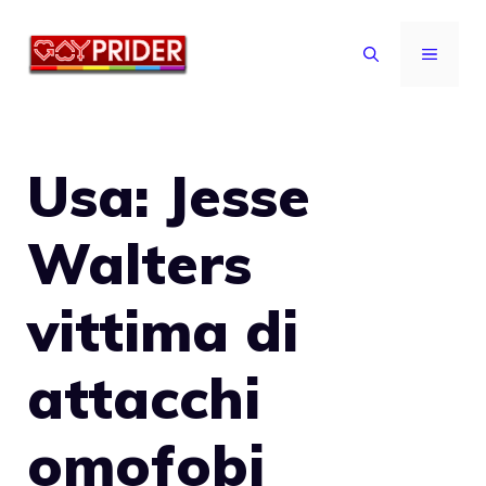
Vai
al
MENU
contenuto
Usa: Jesse
Walters
vittima di
attacchi
omofobi