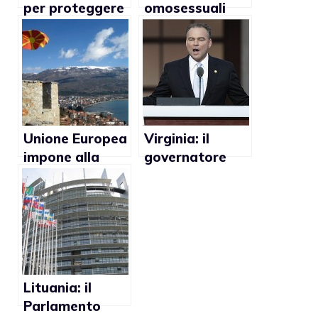
per proteggere
omosessuali
gli studenti gay
accusati di
negli istituti
violenze su
bambini
Unione Europea
Virginia: il
impone alla
governatore
Macedonia di
Tim Kaine e le
non
sue controverse
discriminare i
opinioni sulle
gay
adozioni gay
Lituania: il
Parlamento