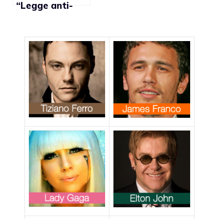
“Legge anti-
omofobia
calendarizzata
per il 23
maggio”