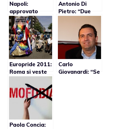
Napoli:
Antonio Di
approvato
Pietro: “Due
Registro Unioni
maschi non
Civili
possono
dormire nello
stesso letto”
Europride 2011:
Carlo
Roma si veste
Giovanardi: “Se
con i colori
diventasse
dell’arcobaleno
sindaco, de
Magistris
favorirà
femminielli, gay
e trans”
Paola Concia: