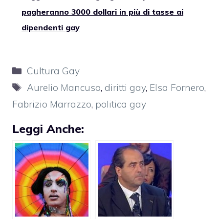
pagheranno 3000 dollari in più di tasse ai
dipendenti gay
Categorie
Cultura Gay
Tag
Aurelio Mancuso
,
diritti gay
,
Elsa Fornero
,
Fabrizio Marrazzo
,
politica gay
Leggi Anche: