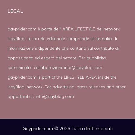
LEGAL
gayprider.com è parte dell' AREA LIFESTYLE del network
IsayBlog! la cui rete editoriale comprende siti tematici di
informazione indipendente che contano sul contributo di
appassionati ed esperti del settore. Per pubblicità,
comunicati e collaborazioni:
info@isayblog.com
gayprider.com is part of the LIFESTYLE AREA inside the
IsayBlog! network. For advertising, press releases and other
opportunities:
info@isayblog.com
Gayprider.com © 2026 Tutti i diritti riservati