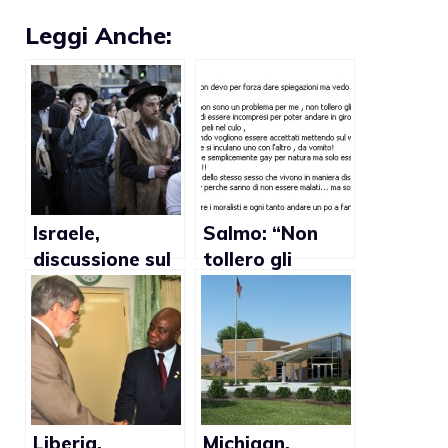
Leggi Anche:
Israele,
Salmo: “Non
discussione sul
tollero gli
divieto di
HOMO
donazione del
esibizionisti”
sangue dei gay
Liberia,
Michigan,