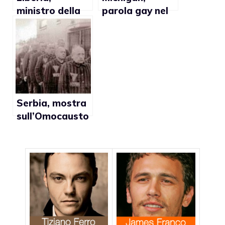
ministro della
parola gay nel
difesa
testo di una
sottovaluta
canzone
diritti lgbt
eliminata
dall’insegnante
e reintrodotta
dal preside
Serbia, mostra
sull’Omocausto
a Belgrado