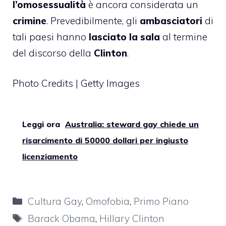
l’omosessualità
è ancora considerata un
crimine
. Prevedibilmente, gli
ambasciatori
di
tali paesi hanno
lasciato la sala
al termine
del discorso della
Clinton
.
Photo Credits | Getty Images
Leggi ora
Australia: steward gay chiede un
risarcimento di 50000 dollari per ingiusto
licenziamento
Categorie
Cultura Gay
,
Omofobia
,
Primo Piano
Tag
Barack Obama
,
Hillary Clinton