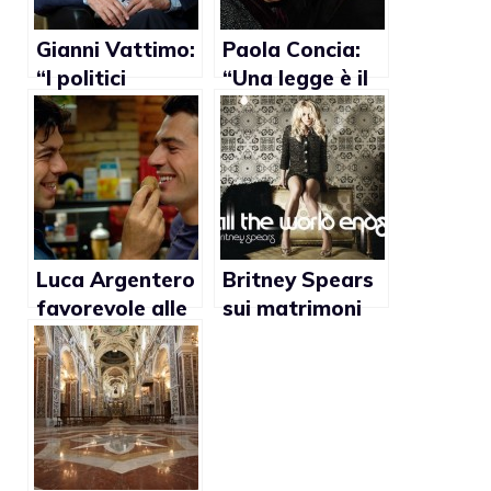
Gianni Vattimo:
Paola Concia:
“I politici
“Una legge è il
italiani sono
primo passo
codardi per
contro
affrontare la
l’omofobia”
questione delle
unioni civili gay”
Luca Argentero
Britney Spears
favorevole alle
sui matrimoni
adozioni gay
gay: “Penso che
tutti
dovrebbero
essere trattati
allo stesso
modo”