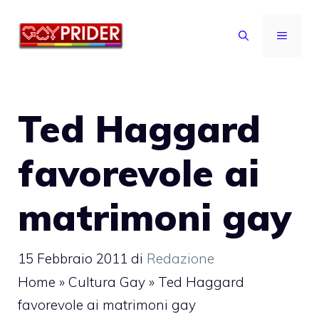
Vai
al
MENU
contenuto
Ted Haggard
favorevole ai
matrimoni gay
15 Febbraio 2011
di
Redazione
Home
»
Cultura Gay
»
Ted Haggard
favorevole ai matrimoni gay