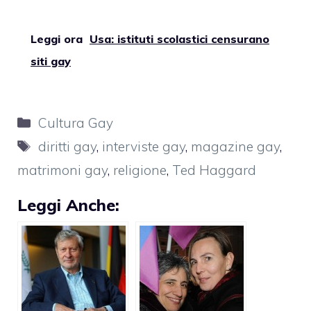
Leggi ora
Usa: istituti scolastici censurano
siti gay
Categorie
Cultura Gay
Tag
diritti gay
,
interviste gay
,
magazine gay
,
matrimoni gay
,
religione
,
Ted Haggard
Leggi Anche: