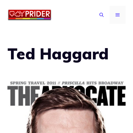
Vai
al
MENU
contenuto
Ted Haggard