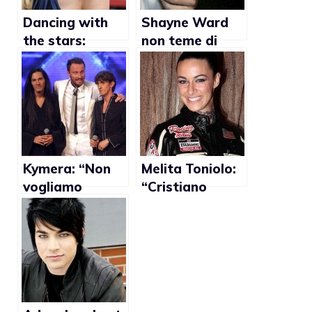
Dancing with
Shayne Ward
the stars:
non teme di
Portia De Rossi
essere
prossima
considerato
concorrente
gay
con un tutor
donna?
Kymera: “Non
Melita Toniolo:
vogliamo
“Cristiano
essere delle
Ronaldo? È più
icone gay”
donna di me e
Raffaella Fico”