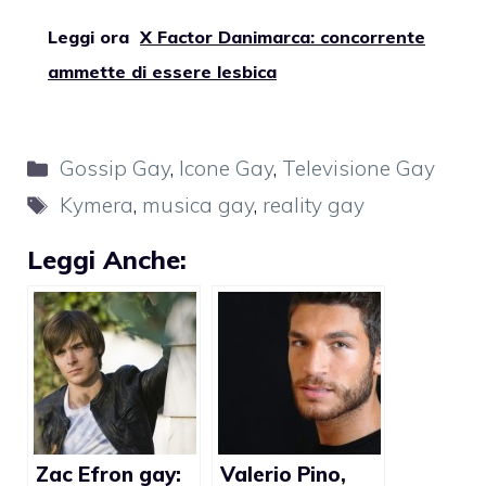
Leggi ora
X Factor Danimarca: concorrente
ammette di essere lesbica
Categorie
Gossip Gay
,
Icone Gay
,
Televisione Gay
Tag
Kymera
,
musica gay
,
reality gay
Leggi Anche:
Zac Efron gay:
Valerio Pino,