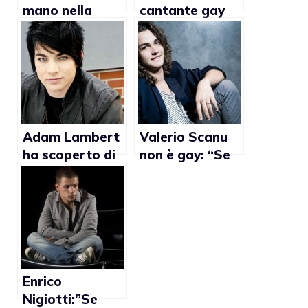
mano nella
cantante gay
mano con un
friendly in
ragazzo
Perchè?
secondo il
National
Enquirer
Adam Lambert
Valerio Scanu
ha scoperto di
non è gay: “Se
essere gay a 12
lo fossi, non
anni
avrei problemi a
fare outing”
Enrico
Nigiotti:”Se