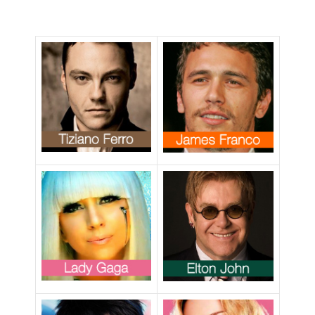
fossi gay non
avrei vergogna
a dirlo”