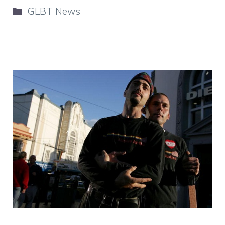
Categorie
GLBT News