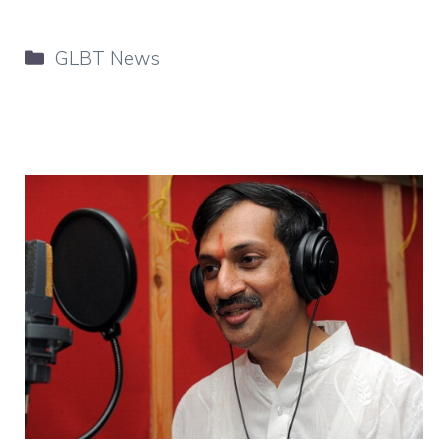
Categorie
GLBT News