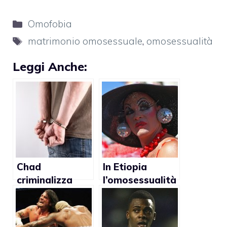
Categorie
Omofobia
Tag
matrimonio omosessuale
,
omosessualità
Leggi Anche:
Chad
In Etiopia
criminalizza
l’omosessualità
l’omosessualità
è
un’infestazione