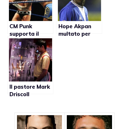
CM Punk
Hope Akpan
supporta il
multato per
matrimonio
omofobia
gay: le reazioni
dei fans
Il pastore Mark
Driscoll
dichiara: “La
masturbazione
è omosessuale”