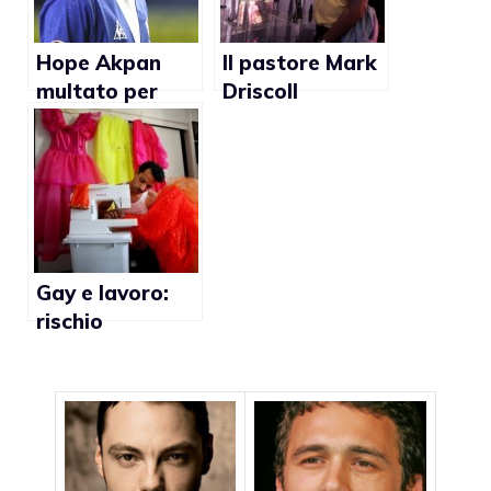
diritti dei gay”
Hope Akpan
Il pastore Mark
multato per
Driscoll
omofobia
dichiara: “La
masturbazione
è omosessuale”
Gay e lavoro:
rischio
disoccupazione
per gli
omosessuali