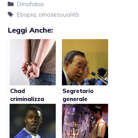
Categorie
Omofobia
Tag
Etiopia
,
omosessualità
Leggi Anche:
Chad
Segretario
criminalizza
generale
l’omosessualità
dell’Onu Ban Ki
Moon: “I governi
africani devono
rispettare i