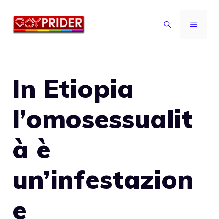
Vai
al
MENU
contenuto
In Etiopia
l’omosessualit
à è
un’infestazion
e