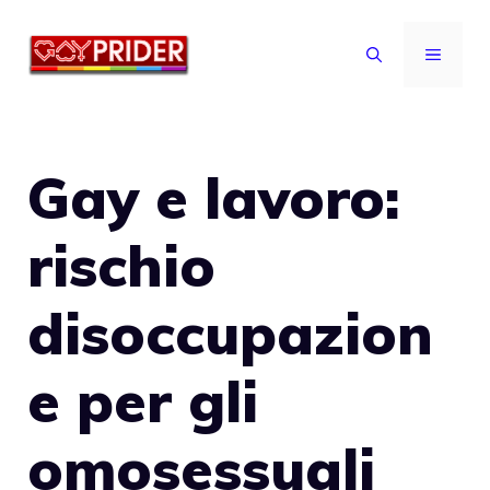
Vai
al
MENU
contenuto
Gay e lavoro:
rischio
disoccupazion
e per gli
omosessuali