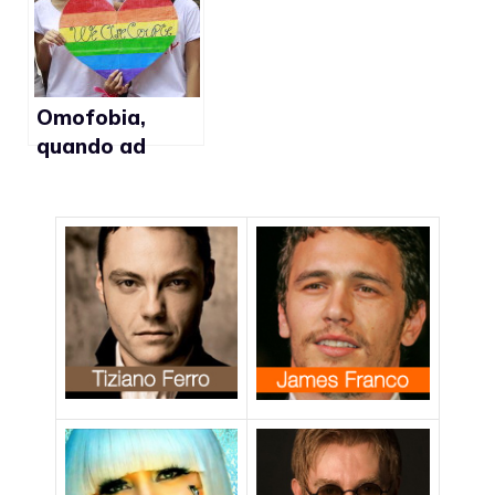
Verona
Omofobia,
quando ad
essere colpiti
sono gli
adolescenti