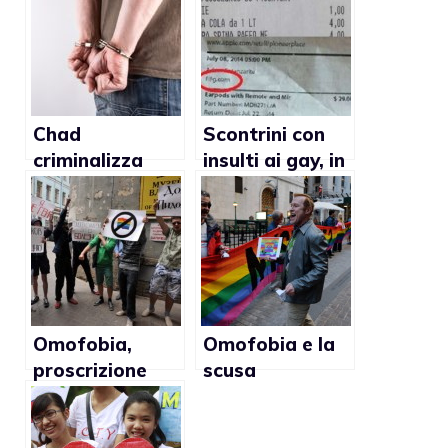
Chad
Scontrini con
criminalizza
insulti ai gay, in
l’omosessualità
che mondo
viviamo?
Omofobia,
Omofobia e la
proscrizione
scusa
contro gli
dell’eterofobia
insegnanti che
parlano di gay a