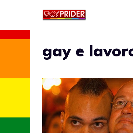
Vai
al
contenuto
gay e lavor