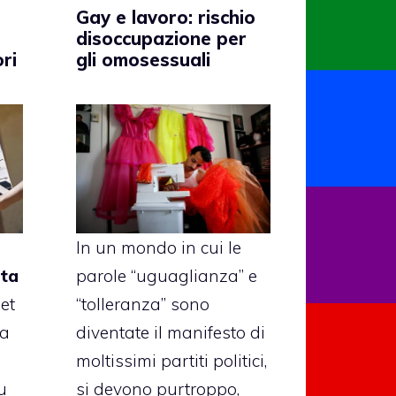
Gay e lavoro: rischio
disoccupazione per
ri
gli omosessuali
In un mondo in cui le
sta
parole “uguaglianza” e
et
“tolleranza” sono
ma
diventate il manifesto di
moltissimi partiti politici,
u
si devono purtroppo,