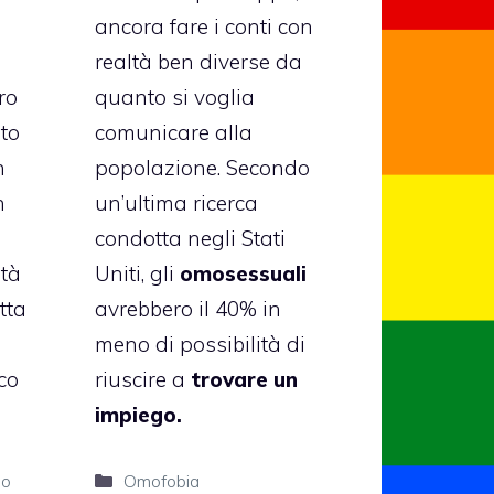
ancora fare i conti con
realtà ben diverse da
ro
quanto si voglia
to
comunicare alla
n
popolazione. Secondo
n
un’ultima ricerca
condotta negli Stati
ità
Uniti, gli
omosessuali
tta
avrebbero il 40% in
meno di possibilità di
co
riuscire a
trovare un
impiego.
Categorie
no
Omofobia