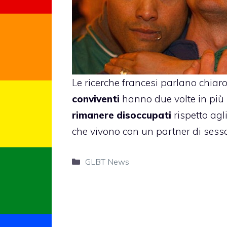
Le ricerche francesi parlano chiaro
conviventi
hanno due volte in più l
rimanere disoccupati
rispetto agl
che vivono con un partner di sess
Categorie
GLBT News