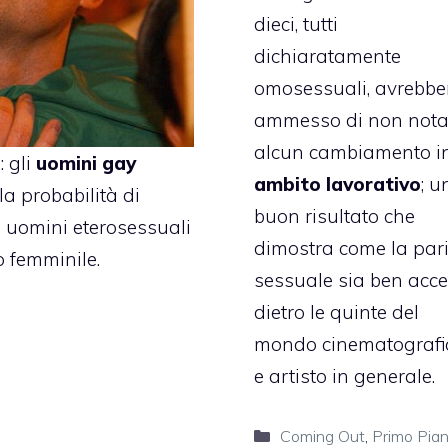
dieci, tutti
dichiaratamente
omosessuali, avrebbe
ammesso di non nota
alcun cambiamento i
: gli
uomini gay
ambito lavorativo
; u
a probabilità di
buon risultato che
i uomini eterosessuali
dimostra come la par
o femminile.
sessuale sia ben acce
dietro le quinte del
mondo cinematografi
e artisto in generale.
Categorie
Coming Out
,
Primo Pia