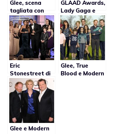
Glee, scena
GLAAD Awards,
tagliata con
Lady Gaga e
anello-
Chaz Bono tra
promessa
le nomination
Eric
Glee, True
Stonestreet di
Blood e Modern
Modern Family:
Family: ecco le
“Gli anti gay?
serie più amate
Sono idioti”
con
protagonisti
gay
Glee e Modern