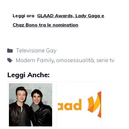
Leggi ora
GLAAD Awards, Lady Gaga e
Chaz Bono tra le nomination
Categorie
Televisione Gay
Tag
Modern Family
,
omosessualità
,
serie tv
Leggi Anche: