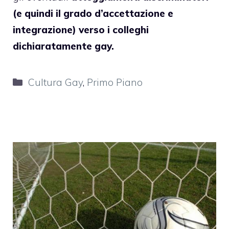
(e quindi il grado d’accettazione e
integrazione) verso i colleghi
dichiaratamente gay.
Categorie
Cultura Gay
,
Primo Piano