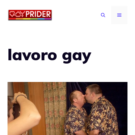
Vai
al
MENU
contenuto
lavoro gay