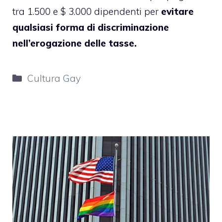
tra 1.500 e $ 3.000 dipendenti per
evitare
qualsiasi forma di discriminazione
nell’erogazione delle tasse.
Categorie
Cultura Gay