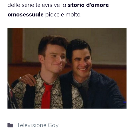
delle serie televisive la
storia d’amore
omosessuale
piace e molto.
Categorie
Televisione Gay