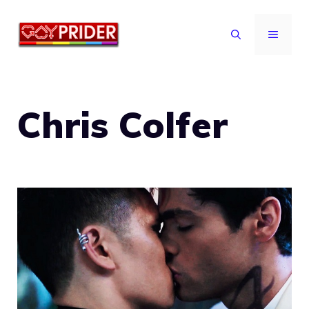
Vai
al
MENU
contenuto
Chris Colfer