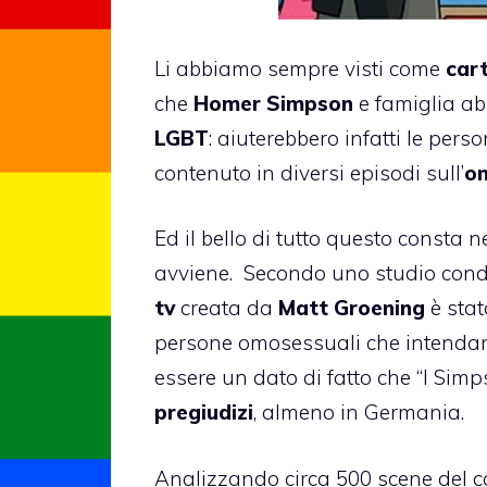
Li abbiamo sempre visti come
cart
che
Homer Simpson
e famiglia ab
LGBT
: aiuterebbero infatti le pers
contenuto in diversi episodi sull’
om
Ed il bello di tutto questo consta n
avviene. Secondo uno studio cond
tv
creata da
Matt Groening
è stat
persone omosessuali che intenda
essere un dato di fatto che “
I Simp
pregiudizi
, almeno in Germania.
Analizzando circa 500 scene del ca