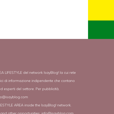
EA LIFESTYLE del network IsayBlog! la cui rete
tici di informazione indipendente che contano
d esperti del settore. Per pubblicità,
fo@isayblog.com
IFESTYLE AREA inside the IsayBlog! network.
 and other opportunities:
info@isayblog.com