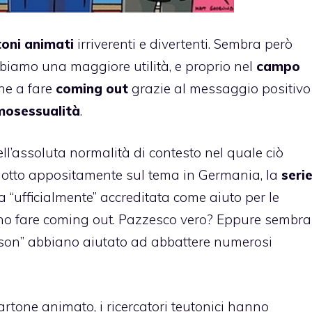
oni animati
irriverenti e divertenti. Sembra però
biamo una maggiore utilità, e proprio nel
campo
one a fare
coming out
grazie al messaggio positivo
osessualità
.
ell’assoluta normalità di contesto nel quale ciò
otto appositamente sul tema in Germania, la
seri
a “ufficialmente” accreditata come aiuto per le
no fare
coming out
. Pazzesco vero? Eppure sembra
son
” abbiano aiutato ad abbattere numerosi
rtone animato, i ricercatori teutonici hanno