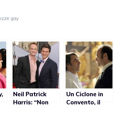
ozze gay
y,
Neil Patrick
Un Ciclone in
Harris: “Non
Convento, il
voglio sposarmi
mondo lgbt
solo per dare
contro la
l’esempio”
censura del
matrimonio gay