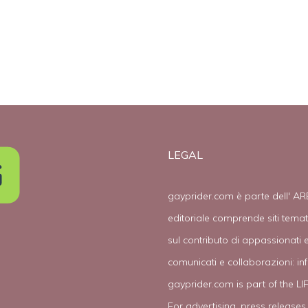
LEGAL
gayprider.com è parte dell' AR
editoriale comprende siti tema
sul contributo di appassionati e
comunicati e collaborazioni:
in
gayprider.com is part of the L
For advertising, press releases