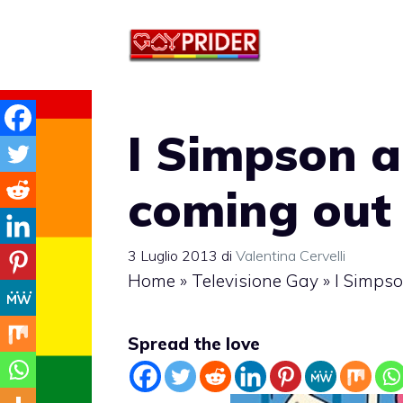
Vai
al
contenuto
I Simpson a
coming out
3 Luglio 2013
di
Valentina Cervelli
Home
»
Televisione Gay
»
I Simpso
Spread the love