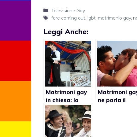
Categorie
Televisione Gay
Tag
fare coming out
,
lgbt
,
matrimonio gay
,
n
Leggi Anche:
Matrimoni gay
Matrimoni ga
in chiesa: la
ne parla il
Danimarca
quotidiano
approva la
israeliano
legge
Haaretz