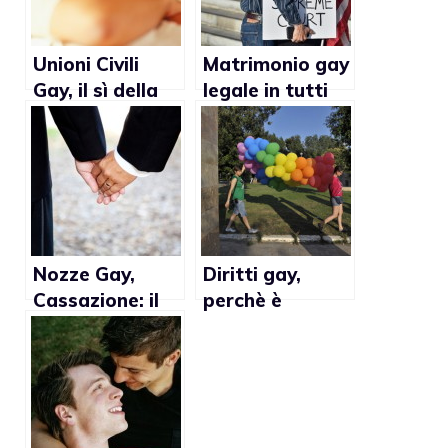
Unioni Civili
Matrimonio gay
Gay, il sì della
legale in tutti
Grecia
gli Stati Uniti!
Nozze Gay,
Diritti gay,
Cassazione: il
perchè è
no non è
importante
discriminazione
lottare per loro