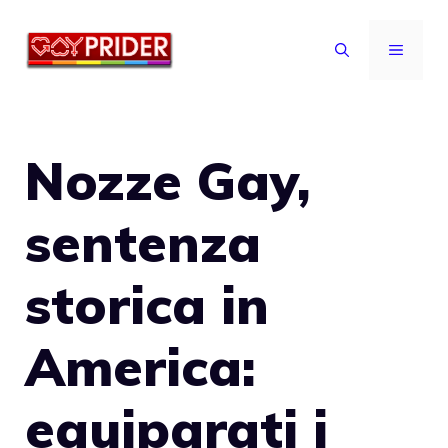
Vai
al
MENU
contenuto
Nozze Gay,
sentenza
storica in
America:
equiparati i