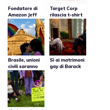
Fondatore di
Target Corp
Amazon Jeff
rilascia t-shirt
Bezos dona 2,5
pro matrimonio
milioni di dollari
gay e fa
per il
arrabbiare i
matrimonio gay
gruppi anti-gay
Brasile, unioni
Sì ai matrimoni
civili saranno
gay di Barack
presto
Obama,
completamente
reazioni di Lady
riconosciute
Gaga, Alec
Baldwin, Tyra
Banks,
Samantha