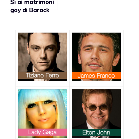
Ronson, Ellen
Sì ai matrimoni
DeGeneres,
gay di Barack
Chris Colfer,
Obama,
Ricky Martin
reazioni di
Adam Lambert,
Jane Lynch, Neil
Patrick Harris,
Adam Levine,
Cyndi Lauper