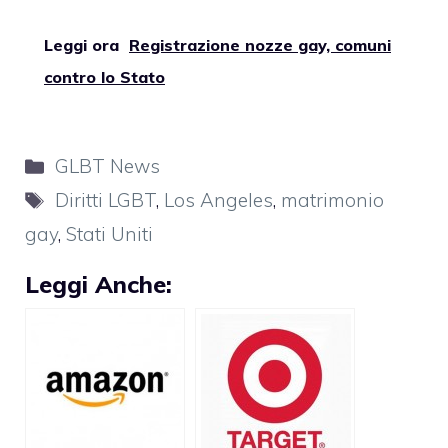
Leggi ora
Registrazione nozze gay, comuni
contro lo Stato
Categorie
GLBT News
Tag
Diritti LGBT
,
Los Angeles
,
matrimonio
gay
,
Stati Uniti
Leggi Anche: