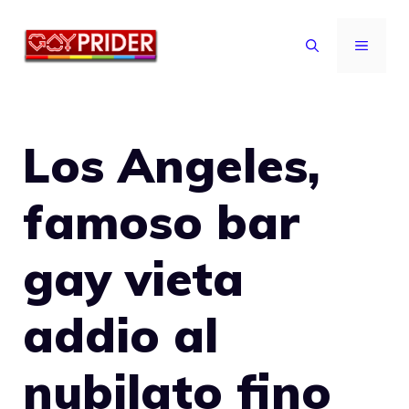
Vai
al
MENU
contenuto
Los Angeles,
famoso bar
gay vieta
addio al
nubilato fino