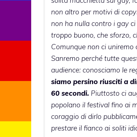
solita macchietta sui gay, 
non altro per motivi di cop
non ha nulla contro i gay ci 
troppo buono, che sforzo, 
Comunque non ci uniremo cer
Sanremo perché tutte quest
audience: conosciamo le rego
siamo persino riusciti a di
60 secondi.
Piuttosto ci a
popolano il festival fino ai 
coraggio di dirlo pubblica
prestare il fianco ai soliti idio