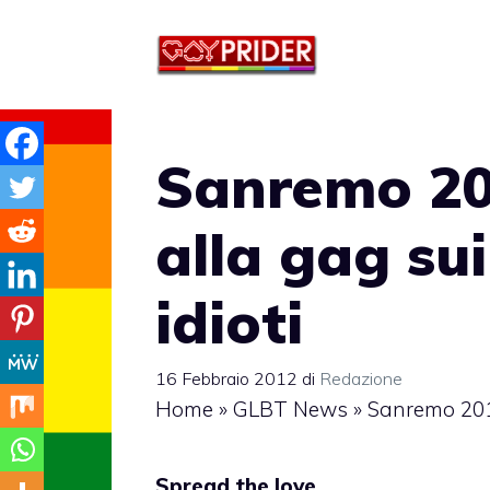
Vai
al
contenuto
Sanremo 201
alla gag sui
idioti
16 Febbraio 2012
di
Redazione
Home
»
GLBT News
»
Sanremo 2012:
Spread the love