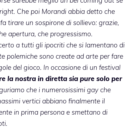
forse sarebbe meglio un bel coming out se
yright. Che poi Morandi abbia detto che
fa tirare un sospirone di sollievo: grazie,
che apertura, che progressismo.
to a tutti gli ipocriti che si lamentano di
e polemiche sono create ad arte per fare
le del gioco. In occasione di un festival
re la nostra in diretta sia pure solo per
uguriamo che i numerosissimi gay che
massimi vertici abbiano finalmente il
mente in prima persona e smettano di
ti.