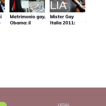
i
Matrimonio gay,
Mister Gay
o
Obama: il
Italia 2011:
parere di
partite le
co
politici e
selezioni da
giornalisti
Milano
italiani
LEGAL