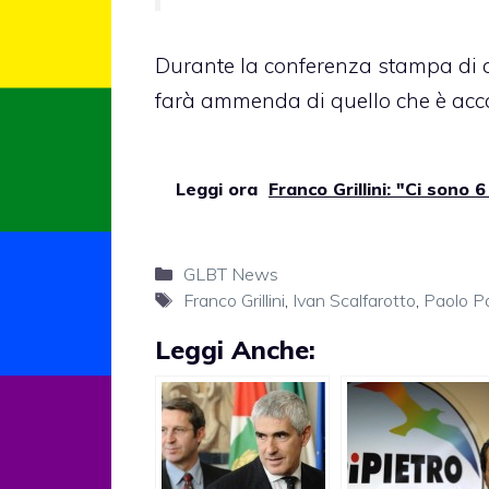
Durante la conferenza stampa di
farà ammenda di quello che è acca
Leggi ora
Franco Grillini: "Ci sono 
Categorie
GLBT News
Tag
Franco Grillini
,
Ivan Scalfarotto
,
Paolo P
Leggi Anche: