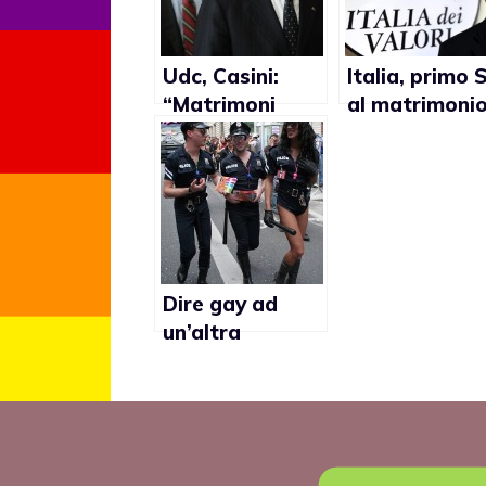
Udc, Casini:
Italia, primo S
“Matrimoni
al matrimoni
gay? Incivili”
gay di un
partito politi
Dire gay ad
un’altra
persona è un
reato secondo
la Cassazione