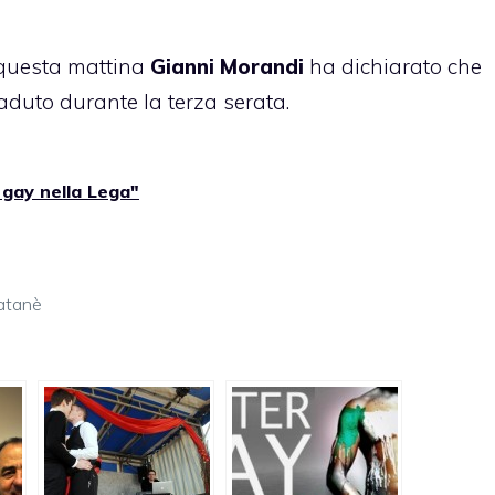
 questa mattina
Gianni Morandi
ha dichiarato che
duto durante la terza serata.
6 gay nella Lega"
atanè