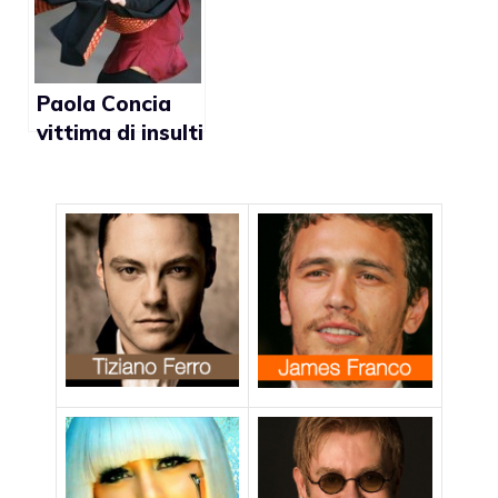
Cipro
genetica”
Paola Concia
vittima di insulti
omofobi