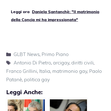
Leggi ora
Daniela Santanchè: "Il matrimonio
della Concia mi ha impressionata"
Categorie
GLBT News
,
Primo Piano
Tag
Antonio Di Pietro
,
arcigay
,
diritti civili
,
Franco Grillini
,
Italia
,
matrimonio gay
,
Paolo
Patanè
,
politica gay
Leggi Anche: