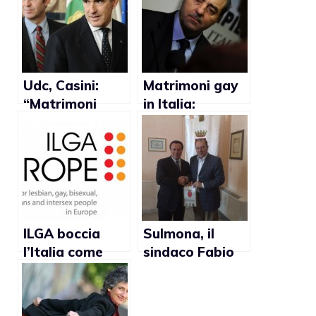
Udc, Casini:
Matrimoni gay
“Matrimoni
in Italia:
gay? Incivili”
proposta di
legge dell’Idv
ILGA boccia
Sulmona, il
l’Italia come
sindaco Fabio
paese meno
Federico: “I
gay friendly in
gay?
Europa dopo
Un’aberrazione