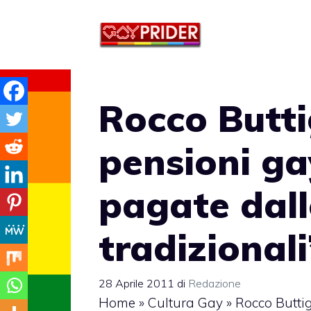
Vai
al
contenuto
Rocco Butti
pensioni g
pagate dall
tradizionali
28 Aprile 2011
di
Redazione
Home
»
Cultura Gay
»
Rocco Butti