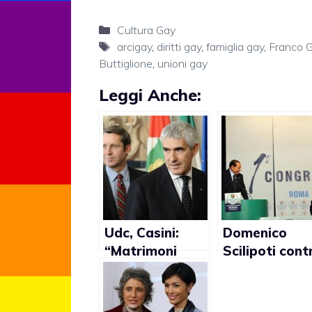
Categorie
Cultura Gay
Tag
arcigay
,
diritti gay
,
famiglia gay
,
Franco Gri
Buttiglione
,
unioni gay
Leggi Anche:
Udc, Casini:
Domenico
“Matrimoni
Scilipoti cont
gay? Incivili”
i matrimoni g
“La famiglia 
quella fonda