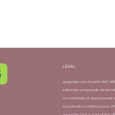
a
i matrimoni
genetica”
a”
gay”
LEGAL
gayprider.com è parte dell' AR
editoriale comprende siti tema
sul contributo di appassionati e
comunicati e collaborazioni:
in
gayprider.com is part of the L