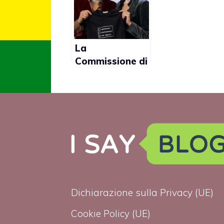
sull’unione tr
uomo e donn
La
Commissione di
Giustizia della
Camera boccia
la proposta di
legge
sull’omofobia
Dichiarazione sulla Privacy (UE)
Cookie Policy (UE)