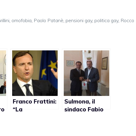
llini
,
omofobia
,
Paolo Patanè
,
pensioni gay
,
politica gay
,
Rocco
Franco Frattini:
Sulmona, il
ro
“La
sindaco Fabio
ay:
Costituzione
Federico: “I
è
non
gay?
ta
permetterebbe
Un’aberrazione