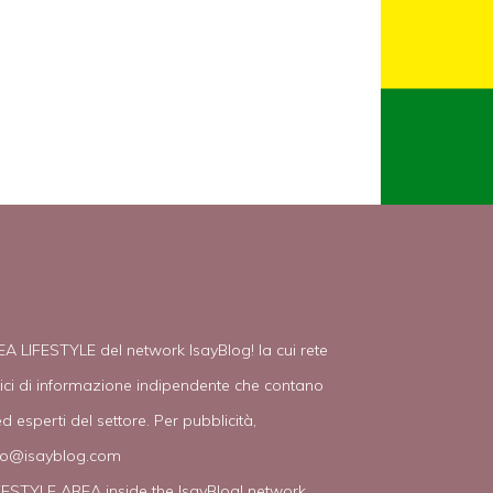
EA LIFESTYLE del network IsayBlog! la cui rete
tici di informazione indipendente che contano
d esperti del settore. Per pubblicità,
fo@isayblog.com
IFESTYLE AREA inside the IsayBlog! network.