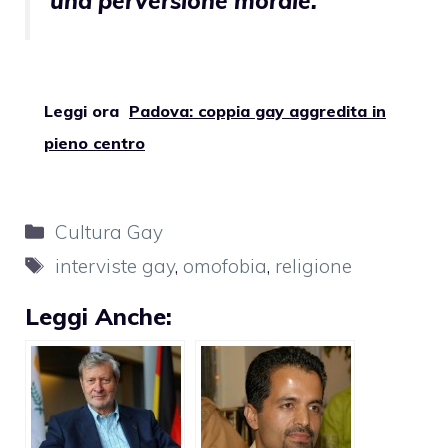
una perversione morale.
Leggi ora
Padova: coppia gay aggredita in
pieno centro
Categorie
Cultura Gay
Tag
interviste gay
,
omofobia
,
religione
Leggi Anche: