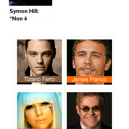
famiglia”
Symon Hill:
“Non è
l’omosessualità,
ma l’omofobia
che è contraria
al messaggio di
Dio”