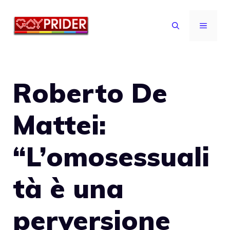
Vai
al
MENU
contenuto
Roberto De
Mattei:
“L’omosessuali
tà è una
perversione