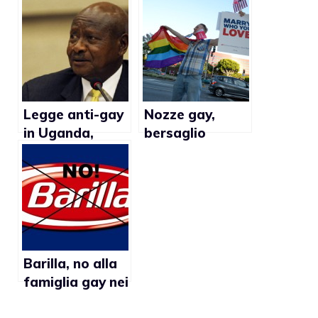
arresto in
2014 (VIDEO)
Russia
Legge anti-gay
Nozze gay,
in Uganda,
bersaglio
puniti con
dell’omofobia di
l’ergastolo
stato
Barilla, no alla
famiglia gay nei
suoi spot