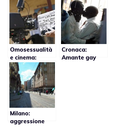
non scegliere
suicidi in
Colombia
Omosessualità
Cronaca:
e cinema:
Amante gay
coming out per
ucciso in Sud
l’81% degli
Africa
attori
Milano:
aggressione
omofoba ad