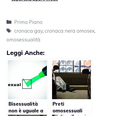
Categorie
Primo Piano
Tag
cronaca gay
,
cronaca nera omosex
,
omosessualità
Leggi Anche:
Bisessualità
Preti
non è uguale a
omosessuali