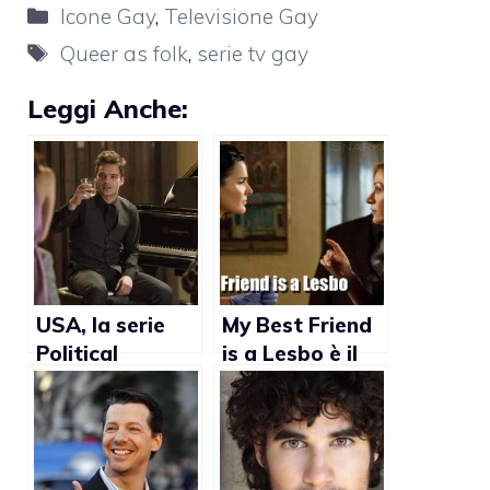
Categorie
Icone Gay
,
Televisione Gay
Tag
Queer as folk
,
serie tv gay
Leggi Anche:
USA, la serie
My Best Friend
Political
is a Lesbo è il
Animals si
nuovo telefilm
presenta più
della NBC
focosa nel
prossimo