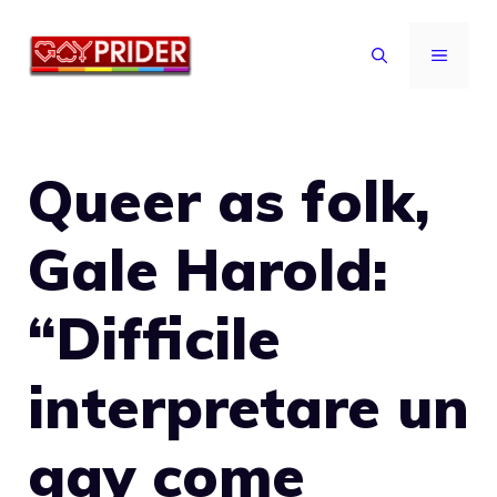
Vai
al
MENU
contenuto
Queer as folk,
Gale Harold:
“Difficile
interpretare un
gay come