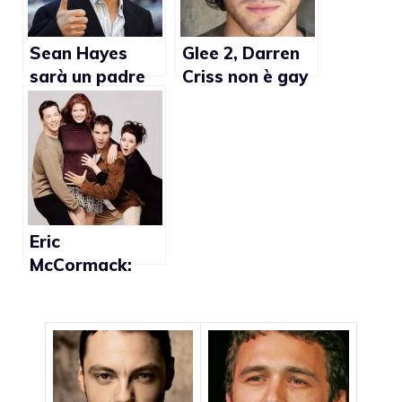
episodio
Sean Hayes
Glee 2, Darren
sarà un padre
Criss non è gay
gay in un
telefilm della
NBC
Eric
McCormack:
“Will & Grace
ha
rappresentato i
gay più di Queer
as Folk