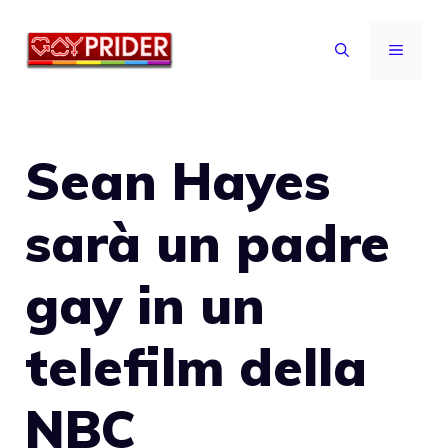
Vai
al
MENU
contenuto
Sean Hayes
sarà un padre
gay in un
telefilm della
NBC