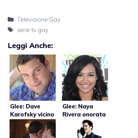
Categorie
Televisione Gay
Tag
serie tv gay
Leggi Anche:
Glee: Dave
Glee: Naya
Karofsky vicino
Rivera onorata
al coming out?
di interpretare
una lesbica