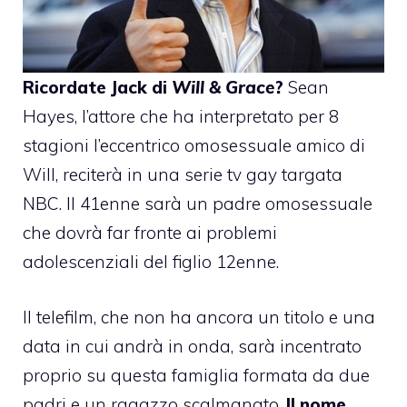
Ricordate Jack di
Will & Grace
?
Sean
Hayes
, l’attore che ha interpretato per 8
stagioni l’eccentrico omosessuale amico di
Will, reciterà in una
serie tv gay
targata
NBC. Il 41enne sarà un padre omosessuale
che dovrà far fronte ai problemi
adolescenziali del figlio 12enne.
Il telefilm, che non ha ancora un titolo e una
data in cui andrà in onda, sarà incentrato
proprio su questa famiglia formata da due
padri e un ragazzo scalmanato.
Il nome