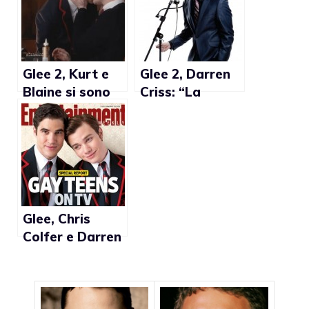
Glee 2, Kurt e
Glee 2, Darren
Blaine si sono
Criss: “La
baciati (video)
sessualità di
Blaine non mi è
mai venuta in
mente. Ho letto
solo un bel
personaggio”
Glee, Chris
Colfer e Darren
Criss sulla
copertina di
Entertainment
Weekly