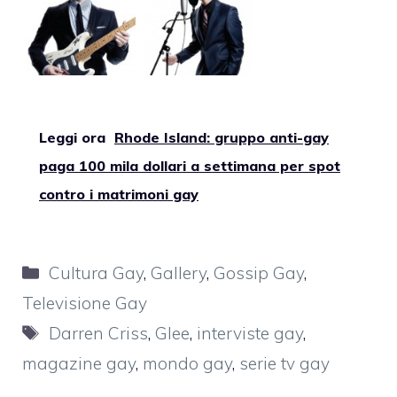
Leggi ora
Rhode Island: gruppo anti-gay
paga 100 mila dollari a settimana per spot
contro i matrimoni gay
Categorie
Cultura Gay
,
Gallery
,
Gossip Gay
,
Televisione Gay
Tag
Darren Criss
,
Glee
,
interviste gay
,
magazine gay
,
mondo gay
,
serie tv gay