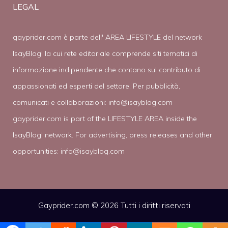
LEGAL
gayprider.com è parte dell' AREA LIFESTYLE del network
IsayBlog! la cui rete editoriale comprende siti tematici di
informazione indipendente che contano sul contributo di
appassionati ed esperti del settore. Per pubblicità,
comunicati e collaborazioni:
info@isayblog.com
gayprider.com is part of the LIFESTYLE AREA inside the
IsayBlog! network. For advertising, press releases and other
opportunities:
info@isayblog.com
Gayprider.com © 2026 Tutti i diritti riservati