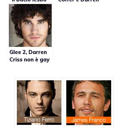
con Madonna?
Criss sulla
Figo”
copertina di
Entertainment
Weekly
Glee 2, Darren
Criss non è gay