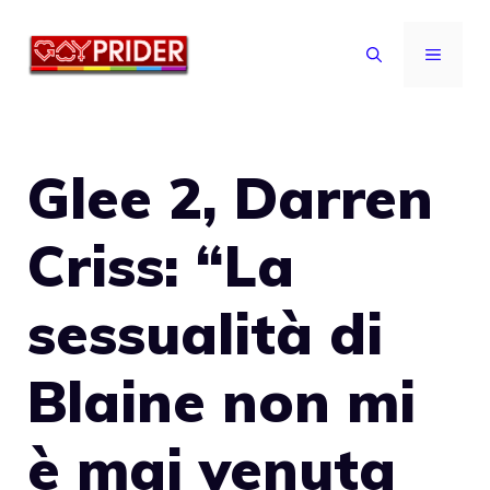
Vai
al
MENU
contenuto
Glee 2, Darren
Criss: “La
sessualità di
Blaine non mi
è mai venuta