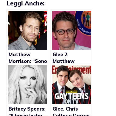
Leggi Anche:
Matthew
Glee 2:
Morrison: “Sono
Matthew
cresciuto
Morrison fiero
ballando e
della storia gay
cantando, ma
con Chris Colfer
questo non vuol
dire che sono
gay”
Britney Spears:
Glee, Chris
“Il bacio lesbo
Colfer e Darren