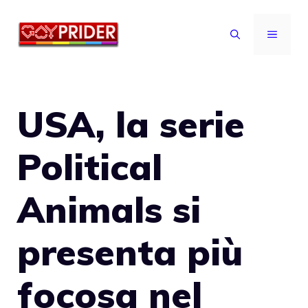
Vai
al
MENU
contenuto
USA, la serie
Political
Animals si
presenta più
focosa nel