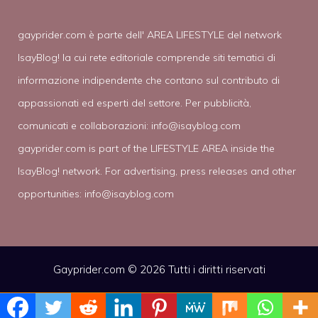
gayprider.com è parte dell' AREA LIFESTYLE del network
IsayBlog! la cui rete editoriale comprende siti tematici di
informazione indipendente che contano sul contributo di
appassionati ed esperti del settore. Per pubblicità,
comunicati e collaborazioni:
info@isayblog.com
gayprider.com is part of the LIFESTYLE AREA inside the
IsayBlog! network. For advertising, press releases and other
opportunities:
info@isayblog.com
Gayprider.com © 2026 Tutti i diritti riservati