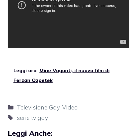
Leggi ora
Mine Vaganti, il nuovo film di
Ferzan Ozpetek
Categorie
Televisione Gay
,
Video
Tag
serie tv gay
Leggi Anche: