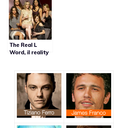
Kurt? Al
momento
giusto”
The Real L
Word, il reality
show ispirato
all’omonima
serie tv