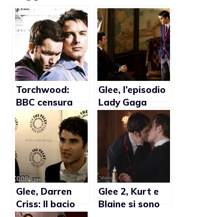
Torchwood:
Glee, l’episodio
BBC censura
Lady Gaga
scena sesso
visto da GLAAD
gay (video)
Glee, Darren
Glee 2, Kurt e
Criss: Il bacio
Blaine si sono
tra Blaine e
baciati (video)