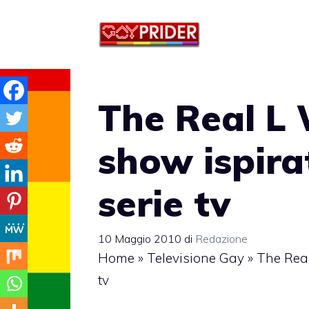
Vai
al
contenuto
The Real L W
show ispira
serie tv
10 Maggio 2010
di
Redazione
Home
»
Televisione Gay
»
The Real
tv