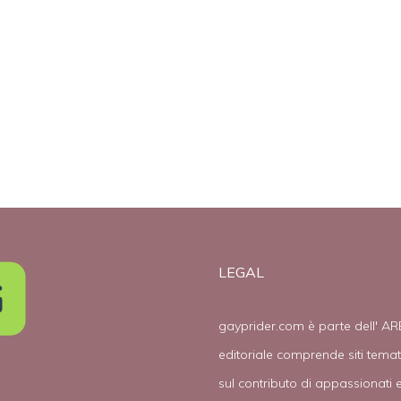
nella vita
ity
LEGAL
gayprider.com è parte dell' AR
editoriale comprende siti tema
sul contributo di appassionati e