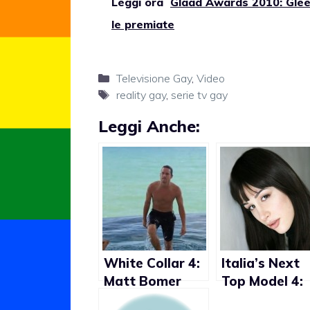
Leggi ora
Glaad Awards 2010: Glee 
le premiate
Categorie
Televisione Gay
,
Video
Tag
reality gay
,
serie tv gay
Leggi Anche:
White Collar 4:
Italia’s Next
Matt Bomer
Top Model 4:
doccia sexy e
Adriana