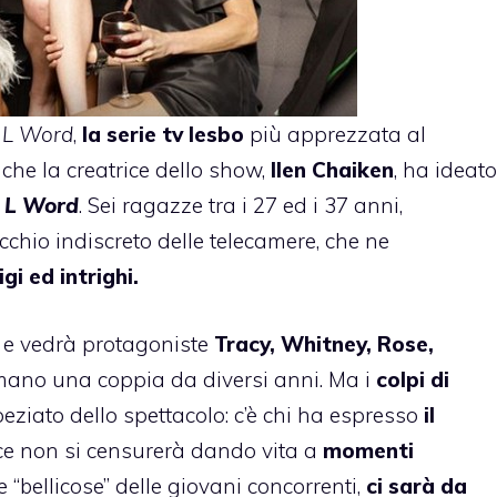
 L Word
,
la serie tv lesbo
più apprezzata al
 che la creatrice dello show,
Ilen Chaiken
, ha ideato
l L Word
. Sei ragazze tra i 27 ed i 37 anni,
cchio indiscreto delle telecamere, che ne
igi ed intrighi.
e vedrà protagoniste
Tracy, Whitney, Rose,
rmano una coppia da diversi anni. Ma i
colpi di
eziato dello spettacolo: c’è chi ha espresso
il
ece non si censurerà dando vita a
momenti
e “bellicose” delle giovani concorrenti,
ci sarà da