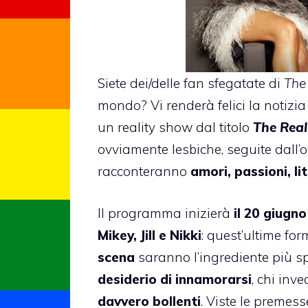
Siete dei/delle fan sfegatate di
The
mondo? Vi renderà felici la notizia
un reality show
dal titolo
The Rea
ovviamente lesbiche, seguite dall’o
racconteranno
amori, passioni, lit
Il programma inizierà
il 20 giugno
Mikey, Jill e Nikki
: quest’ultime fo
scena
saranno l’ingrediente più sp
desiderio di innamorarsi
, chi inv
davvero bollenti
. Viste le premess