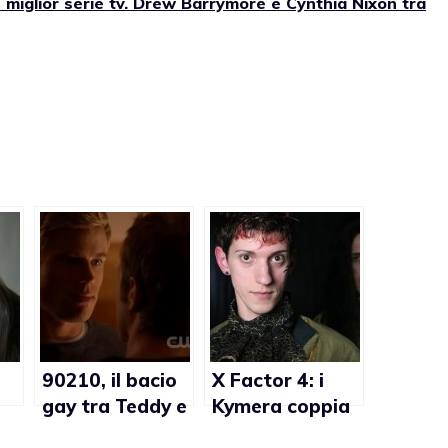
miglior serie tv. Drew Barrymore e Cynthia Nixon tra
90210, il bacio
X Factor 4: i
gay tra Teddy e
Kymera coppia
Ian (video)
gay sul palco e