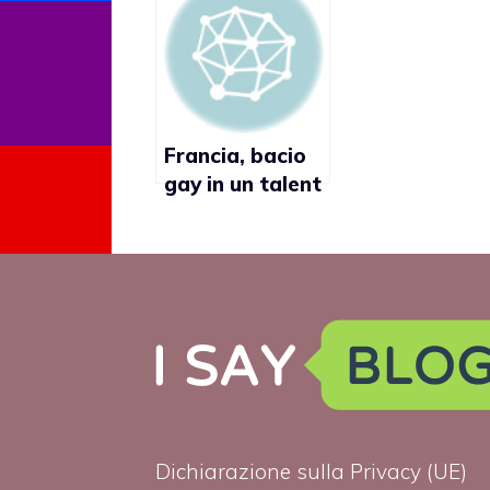
bagno in piscina
Mazzarini,
(video)
concorrente
trans del real
di Sky Uno
Francia, bacio
gay in un talent
show: tra
François e
Ramon scoppia
la passione
Dichiarazione sulla Privacy (UE)