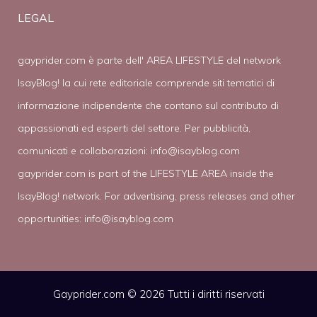
LEGAL
gayprider.com è parte dell' AREA LIFESTYLE del network
IsayBlog! la cui rete editoriale comprende siti tematici di
informazione indipendente che contano sul contributo di
appassionati ed esperti del settore. Per pubblicità,
comunicati e collaborazioni:
info@isayblog.com
gayprider.com is part of the LIFESTYLE AREA inside the
IsayBlog! network. For advertising, press releases and other
opportunities:
info@isayblog.com
Gayprider.com © 2026 Tutti i diritti riservati