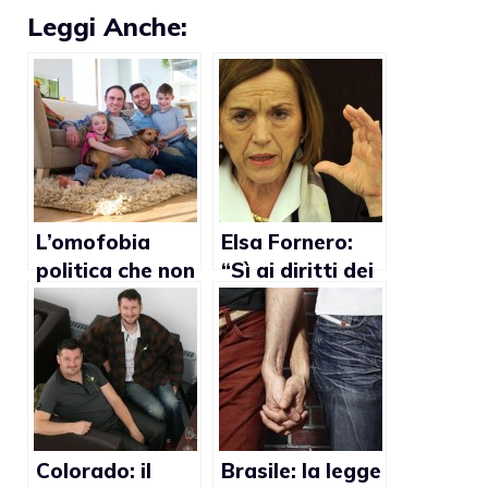
Leggi Anche:
L’omofobia
Elsa Fornero:
politica che non
“Sì ai diritti dei
pensa ai
singoli, no al
bambini
matrimonio
gay”
Colorado: il
Brasile: la legge