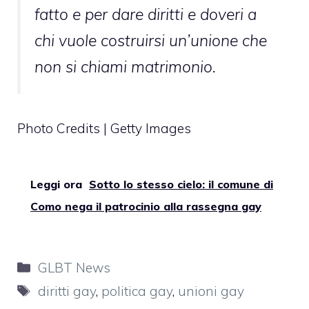
fatto e per dare diritti e doveri a
chi vuole costruirsi un’unione che
non si chiami matrimonio.
Photo Credits | Getty Images
Leggi ora
Sotto lo stesso cielo: il comune di
Como nega il patrocinio alla rassegna gay
Categorie
GLBT News
Tag
diritti gay
,
politica gay
,
unioni gay