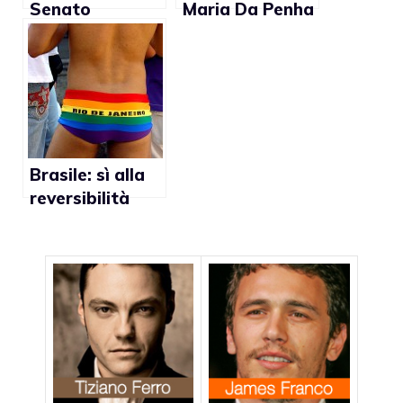
Senato
Maria Da Penha
approva le
applicata ad
unioni gay
una coppia gay
Brasile: sì alla
reversibilità
della pensione
per le coppie
gay