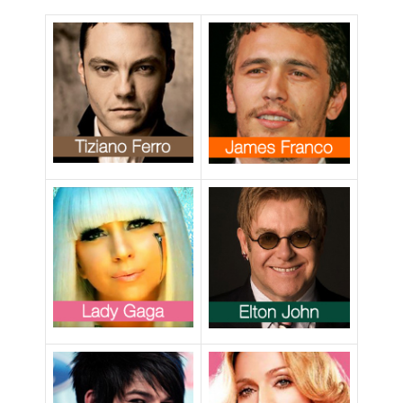
“Multe per baci
gay”