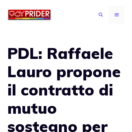
Vai
al
MENU
contenuto
PDL: Raffaele
Lauro propone
il contratto di
mutuo
sostegno per