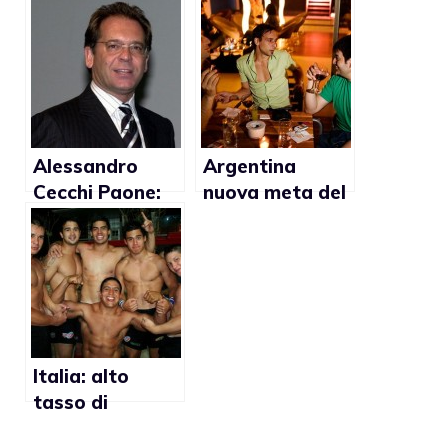
Booking.com,
Michela Vittoria
interviene
Brambilla
l’assessore al
concede
turismo della
patrocinio
Sardegna
Alessandro
Argentina
Cecchi Paone:
nuova meta del
“La Costiera
turismo gay?
Amalfitana
deve puntare
sui gay”
Italia: alto
tasso di
omofobia verso