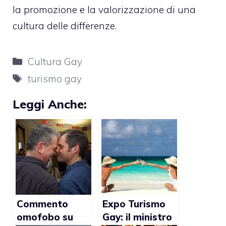
la promozione e la valorizzazione di una
cultura delle differenze.
Categorie
Cultura Gay
Tag
turismo gay
Leggi Anche:
Commento
Expo Turismo
omofobo su
Gay: il ministro