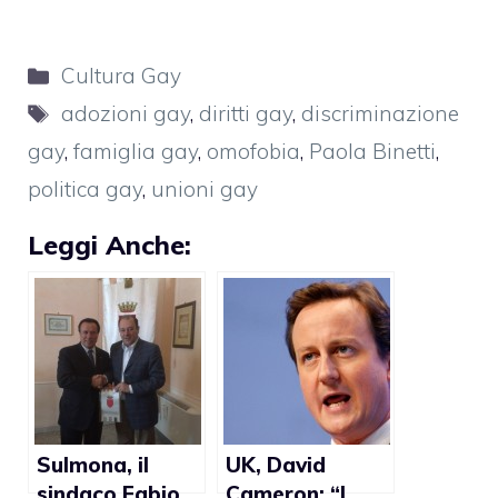
Categorie
Cultura Gay
Tag
adozioni gay
,
diritti gay
,
discriminazione
gay
,
famiglia gay
,
omofobia
,
Paola Binetti
,
politica gay
,
unioni gay
Leggi Anche:
Sulmona, il
UK, David
sindaco Fabio
Cameron: “I