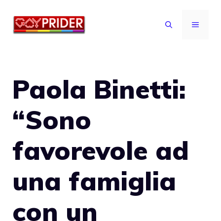
Vai
al
MENU
contenuto
Paola Binetti:
“Sono
favorevole ad
una famiglia
con un